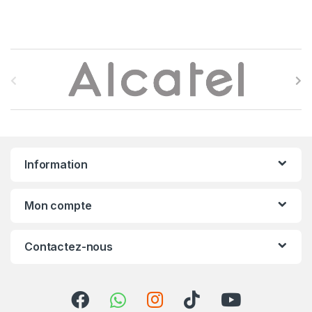
B
r
a
n
Information
d
s
Mon compte
C
Contactez-nous
a
r