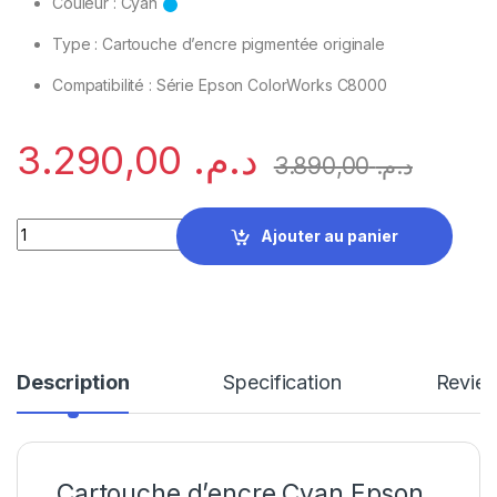
Couleur : Cyan
Type : Cartouche d’encre pigmentée originale
Compatibilité : Série Epson ColorWorks C8000
3.290,00
د.م.
3.890,00
د.م.
Cartouche d’encre Cyan Epson ColorWorks C8000 – C13T55P
Ajouter au panier
Description
Specification
Revie
Cartouche d’encre Cyan Epson