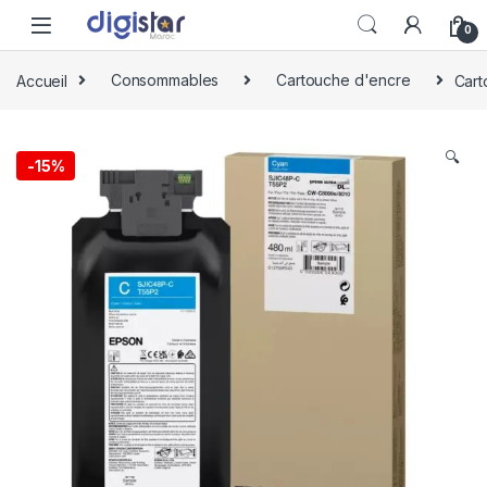
Skip to navigation
Skip to content
0
Accueil
Consommables
Cartouche d'encre
Cart
🔍
-
15%