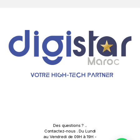
o
u
s
e
l
Des questions ? ..
Contactez-nous . Du Lundi
au Vendredi de 09H à 19H -