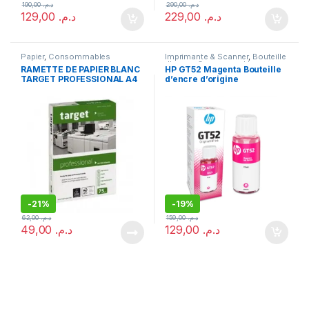
190,00
د.م.
290,00
د.م.
129,00
د.م.
229,00
د.م.
Papier
,
Consommables
Imprimante & Scanner
,
Bouteille
d'encre
,
Consommables
RAMETTE DE PAPIER BLANC
HP GT52 Magenta Bouteille
TARGET PROFESSIONAL A4
d’encre d’origine
(M0H55AE)
-
21%
-
19%
62,00
د.م.
159,00
د.م.
49,00
د.م.
129,00
د.م.