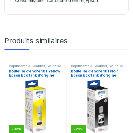
Consommables
,
Cartouche d'encre
,
Epson
Produits similaires
Imprimante & Scanner
,
Bouteille
Imprimante & Scanner
,
Bouteille
d'encre
,
Consommables
,
Epson
d'encre
,
Consommables
,
Epson
Bouteille d’encre 101 Yellow
Bouteille d’encre 101 Noir
Epson EcoTank d’origine
Epson EcoTank d’origine
(C13T03V44A)
(C13T03V14A)-+
-
32%
-
21%