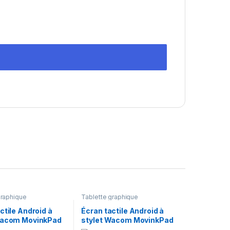
graphique
Tablette graphique
ctile Android à
Écran tactile Android à
Wacom MovinkPad
stylet Wacom MovinkPad
ablette Graphique
11 Tablette Graphique