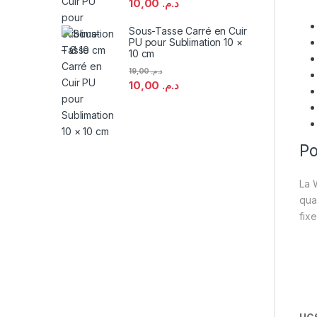
10,00
د.م.
Sous-Tasse Carré en Cuir
PU pour Sublimation 10 ×
10 cm
19,00
د.م.
10,00
د.م.
Po
La 
qua
fix