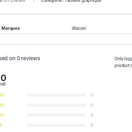
 :
DTC141W0
Catégorie :
Tablette graphique
Marques
Wacom
sed on 0 reviews
Only log
product 
.0
rall
0
0
0
0