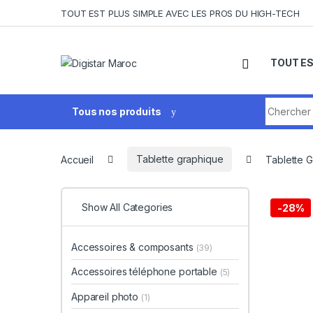
Skip to navigation
Skip to content
TOUT EST PLUS SIMPLE AVEC LES PROS DU HIGH-TECH
TOUT ES
Search fo
Tous nos produits
Accueil
Tablette graphique
Tablette 
Show All Categories
-
28%
Accessoires & composants
(39)
Accessoires téléphone portable
(5)
Appareil photo
(1)