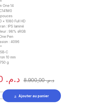
m
m One 14
TC141W0
4 pouces
20 × 1080 Full HD
an : IPS laminé
leur : 98% sRGB
 One Pen
ssion : 4096
0°
USB-C
iron 10 mm
 750 g
6.390,00
د.م.
8.900,00
د.م.
 Wacom One 14 avec Écran Full HD 14" et Stylet DTC141W0 quan
Ajouter au panier