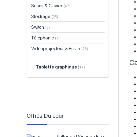
Souris & Clavier
(47)
Stockage
(25)
Switch
(2)
Téléphonie
(11)
Vidéoprojecteur & Écran
(26)
Ca
Tablette graphique
(17)
Offres Du Jour
Plotter de Découpe Flex