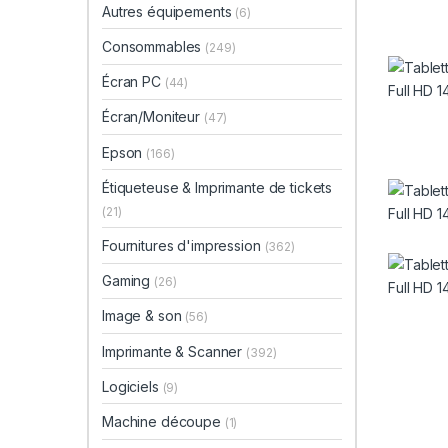
Autres équipements
(6)
Consommables
(249)
Écran PC
(44)
Écran/Moniteur
(47)
Epson
(166)
Étiqueteuse & Imprimante de tickets
(21)
Fournitures d'impression
(362)
Gaming
(26)
Image & son
(56)
Imprimante & Scanner
(392)
Logiciels
(9)
Machine découpe
(1)