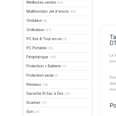
Meilleures ventes
(44)
Multifonction Jet d'encre
(48)
Onduleur
(8)
Ordinateur
(47)
Ta
PC fixe & Tout-en-un
(3)
D
PC Portable
(25)
La
Périphérique
(125)
sou
Protection + Batterie
(7)
Protection seule
(1)
Dot
des
Réseaux
(28)
rec
Sacoche Et Sac à Dos
(35)
Scanner
(17)
Po
Son
(31)