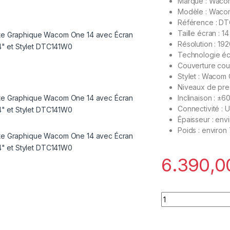
Marque :
Waco
Modèle : Waco
Référence : D
Taille écran : 1
Résolution : 19
Technologie écr
Couverture cou
Stylet : Wacom
Niveaux de pre
Inclinaison : ±6
Connectivité : 
Épaisseur : env
Poids : environ
Tablette Graphique