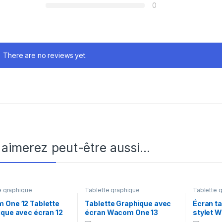
0
There are no reviews yet.
 aimerez peut-être aussi…
e graphique
Tablette graphique
Tablette 
 One 12 Tablette
Tablette Graphique avec
Écran ta
que avec écran 12
écran Wacom One 13
stylet 
 Full HD
DTC133W0B
Pro 14 T