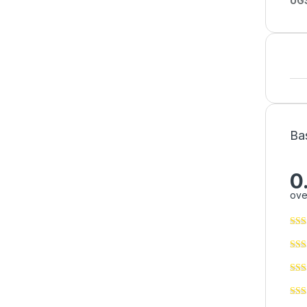
UGS
Ba
0
ove