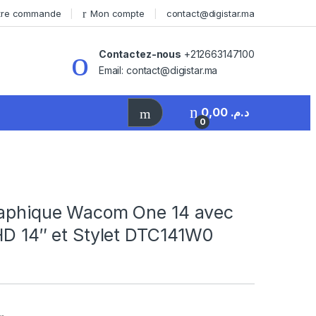
otre commande
Mon compte
contact@digistar.ma
Contactez-nous
+212663147100
Email: contact@digistar.ma
0,00
د.م.
0
raphique Wacom One 14 avec
HD 14″ et Stylet DTC141W0