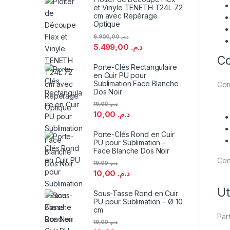
et Vinyle TENETH T24L 72
cm avec Repérage
Optique
6.900,00
د.م.
5.499,00
د.م.
Co
Porte-Clés Rectangulaire
en Cuir PU pour
Sublimation Face Blanche
Com
Dos Noir
19,00
د.م.
10,00
د.م.
Porte-Clés Rond en Cuir
PU pour Sublimation –
Face Blanche Dos Noir
Con
19,00
د.م.
10,00
د.م.
Ut
Sous-Tasse Rond en Cuir
PU pour Sublimation – Ø 10
cm
Parf
19,00
د.م.