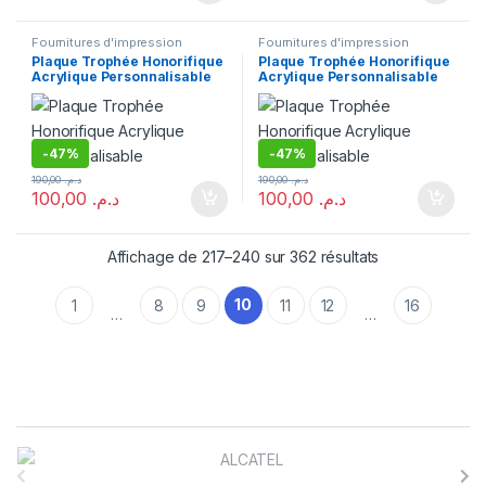
Fournitures d'impression
Fournitures d'impression
Plaque Trophée Honorifique
Plaque Trophée Honorifique
Acrylique Personnalisable
Acrylique Personnalisable
-
47%
-
47%
190,00
د.م.
190,00
د.م.
100,00
د.م.
100,00
د.م.
Affichage de 217–240 sur 362 résultats
10
1
8
9
11
12
16
…
…
B