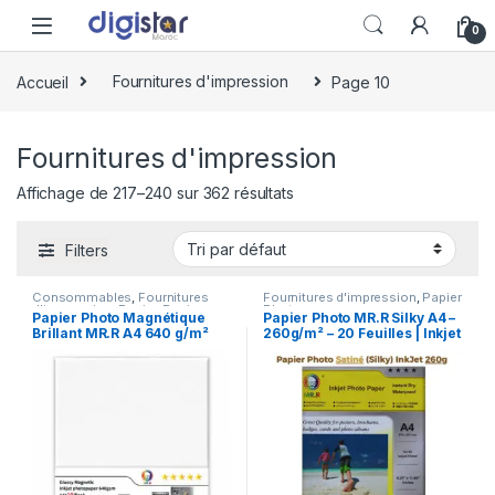
Skip to navigation
Skip to content
0
Accueil
Fournitures d'impression
Page 10
Fournitures d'impression
Affichage de 217–240 sur 362 résultats
Filters
Consommables
,
Fournitures
Fournitures d'impression
,
Papier
d'impression
,
Papier
,
Papier
Photo
Papier Photo Magnétique
Papier Photo MR.R Silky A4 –
Photo
Brillant MR.R A4 640 g/m²
260g/m² – 20 Feuilles | Inkjet
pour Imprimante Jet d’Encre
Haute Qualité