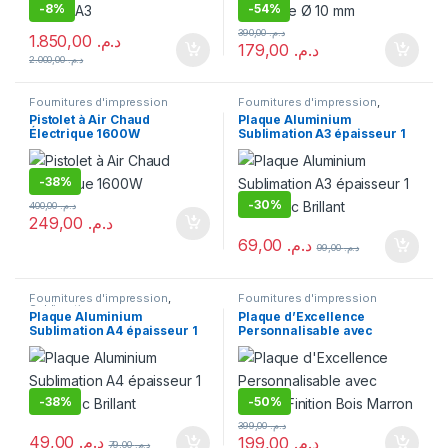
-
8%
-
54%
390,00
د.م.
1.850,00
د.م.
179,00
د.م.
2.000,00
د.م.
Fournitures d'impression
Fournitures d'impression
,
Sublimation
Pistolet à Air Chaud
Plaque Aluminium
Électrique 1600W
Sublimation A3 épaisseur 1
mm Blanc Brillant
-
38%
-
30%
400,00
د.م.
249,00
د.م.
69,00
د.م.
99,00
د.م.
Fournitures d'impression
,
Fournitures d'impression
Sublimation
Plaque Aluminium
Plaque d’Excellence
Sublimation A4 épaisseur 1
Personnalisable avec
mm Blanc Brillant
Coffret Finition Bois Marron
-
38%
-
50%
399,00
د.م.
49,00
د.م.
199,00
د.م.
79,00
د.م.