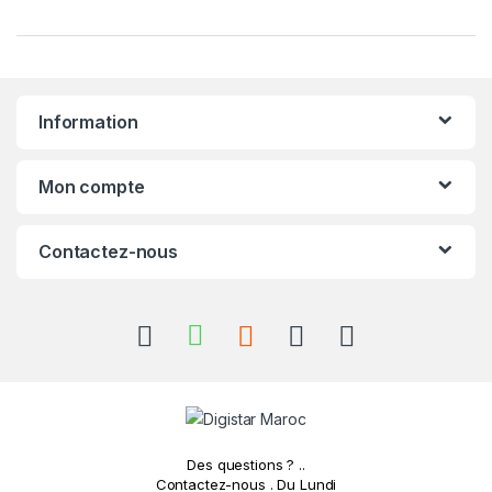
r
a
n
Information
d
s
Mon compte
C
Contactez-nous
a
r
o
u
s
Des questions ? ..
e
Contactez-nous . Du Lundi