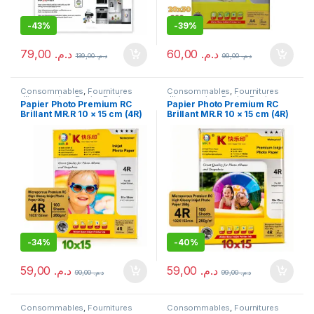
-
43%
-
39%
79,00
د.م.
60,00
د.م.
139,00
د.م.
99,00
د.م.
Consommables
,
Fournitures
Consommables
,
Fournitures
d'impression
,
Papier
,
Papier
d'impression
,
Papier
,
Papier
Papier Photo Premium RC
Papier Photo Premium RC
Photo
Photo
Brillant MR.R 10 × 15 cm (4R)
Brillant MR.R 10 × 15 cm (4R)
260 g/m²
260 g/m² – 100 Feuilles
-
34%
-
40%
59,00
د.م.
59,00
د.م.
90,00
د.م.
99,00
د.م.
Consommables
,
Fournitures
Consommables
,
Fournitures