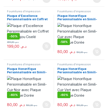
Fournitures d'impression
Fournitures d'impression
Plaque d’Excellence
Plaque Honorifique
Personnalisable en Coffret
Personnalisable en Simili-
Bois Acajou Ciselé
Cuir avec Plaque Métallique
Dorée
-
50%
-
58%
399,00
د.م.
199,00
د.م.
80,00
د.م.
190,00
د.م.
Fournitures d'impression
Fournitures d'impression
Plaque Honorifique
Plaque Honorifique
Personnalisable en Simili-
Personnalisable en Simili-
Cuir Noir avec Plaque
Cuir Vert avec Plaque
Métallique Dorée
Métallique Dorée
-
60%
-
60%
80,00
د.م.
80,00
د.م.
199,00
د.م.
199,00
د.م.