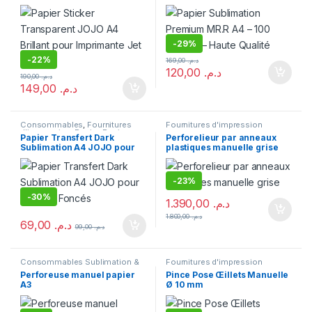
Imprimante Jet d’Encre
Haute Qualité
-
29%
-
22%
169,00
د.م.
120,00
د.م.
190,00
د.م.
149,00
د.م.
Consommables
,
Fournitures
Fournitures d'impression
d'impression
,
Papier
,
Papier
Papier Transfert Dark
Perforelieur par anneaux
Photo
Sublimation A4 JOJO pour
plastiques manuelle grise
Textiles Foncés
-
23%
-
30%
1.390,00
د.م.
1.800,00
د.م.
69,00
د.م.
99,00
د.م.
Consommables Sublimation &
Fournitures d'impression
DTF
,
Fournitures d'impression
Perforeuse manuel papier
Pince Pose Œillets Manuelle
A3
Ø 10 mm