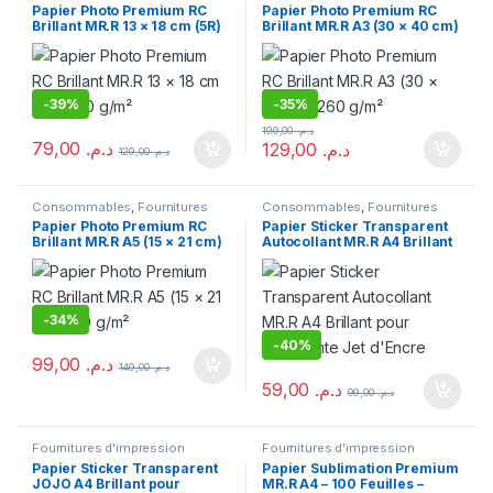
d'impression
,
Papier
,
Papier
d'impression
,
Papier
,
Papier
Papier Photo Premium RC
Papier Photo Premium RC
Photo
Photo
Brillant MR.R 13 × 18 cm (5R)
Brillant MR.R A3 (30 × 40 cm)
260 g/m²
260 g/m²
-
39%
-
35%
199,00
د.م.
79,00
د.م.
129,00
د.م.
129,00
د.م.
Consommables
,
Fournitures
Consommables
,
Fournitures
d'impression
,
Papier
,
Papier
d'impression
,
Papier
Papier Photo Premium RC
Papier Sticker Transparent
Photo
Brillant MR.R A5 (15 × 21 cm)
Autocollant MR.R A4 Brillant
260 g/m²
pour Imprimante Jet d’Encre
-
34%
-
40%
99,00
د.م.
149,00
د.م.
59,00
د.م.
99,00
د.م.
Fournitures d'impression
Fournitures d'impression
Papier Sticker Transparent
Papier Sublimation Premium
JOJO A4 Brillant pour
MR.R A4 – 100 Feuilles –