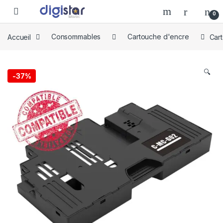
Skip to navigation
Skip to content
0
Accueil
Consommables
Cartouche d'encre
Car
🔍
-
37%