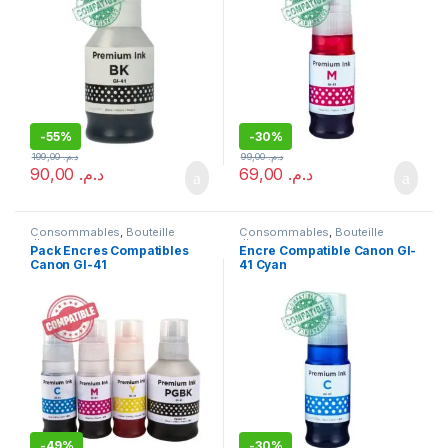
-
55%
-
30%
199,00
د.م.
99,00
د.م.
90,00
د.م.
69,00
د.م.
Consommables
,
Bouteille
Consommables
,
Bouteille
d'encre
d'encre
Pack Encres Compatibles
Encre Compatible Canon GI-
Canon GI-41
41 Cyan
-
49%
-
30%