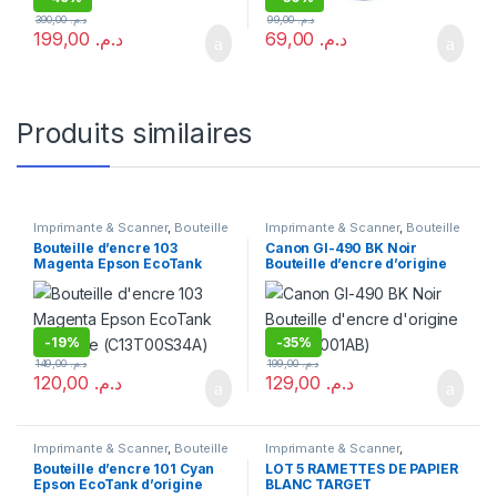
390,00
د.م.
99,00
د.م.
199,00
د.م.
69,00
د.م.
Produits similaires
Imprimante & Scanner
,
Bouteille
Imprimante & Scanner
,
Bouteille
d'encre
,
Consommables
,
Epson
d'encre
,
Consommables
Bouteille d’encre 103
Canon GI-490 BK Noir
Magenta Epson EcoTank
Bouteille d’encre d’origine
d’origine (C13T00S34A)
(0663C001AB)
-
19%
-
35%
149,00
د.م.
199,00
د.م.
120,00
د.م.
129,00
د.م.
Imprimante & Scanner
,
Bouteille
Imprimante & Scanner
,
d'encre
,
Consommables
,
Epson
Consommables
,
Papier
Bouteille d’encre 101 Cyan
LOT 5 RAMETTES DE PAPIER
Epson EcoTank d’origine
BLANC TARGET