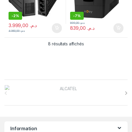
-
2%
-
7%
899,00
د.م.
3.999,00
د.م.
839,00
د.م.
4.060,00
د.م.
8 résultats affichés
B
r
a
n
Information