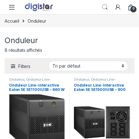
Skip to navigation
Skip to content
0
Accueil
Onduleur
Onduleur
8 résultats affichés
Filters
Onduleur
,
Onduleur Line-
Onduleur
,
Onduleur Line-
Interactive (In-Line)
Interactive (In-Line)
Onduleur Line-interactive
Onduleur Line-Interactive
Eaton 5E 5E1100IUSB – 660 W
Eaton 5E 5E1500IUSB – 900
/ 1100 VA – 6 prises C13
W / 1500 VA – 6 prises C13