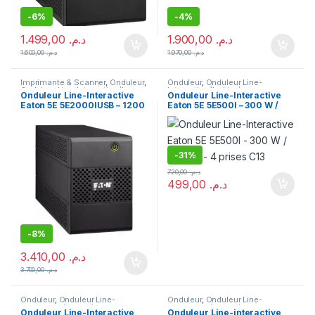
-
6%
-
4%
1.499,00
د.م.
1.900,00
د.م.
1.600,00
د.م.
1.970,00
د.م.
Imprimante & Scanner
,
Onduleur
,
Onduleur
,
Onduleur Line-
Onduleur Line-Interactive (In-
Interactive (In-Line)
Onduleur Line-Interactive
Onduleur Line-Interactive
Line)
Eaton 5E 5E2000IUSB – 1200
Eaton 5E 5E500I – 300 W /
W / 2000 VA – 6 prises C13
500 VA – 4 prises C13
-
31%
720,00
د.م.
499,00
د.م.
-
8%
3.410,00
د.م.
3.700,00
د.م.
Onduleur
,
Onduleur Line-
Onduleur
,
Onduleur Line-
Interactive (In-Line)
Interactive (In-Line)
Onduleur Line-Interactive
Onduleur Line-interactive