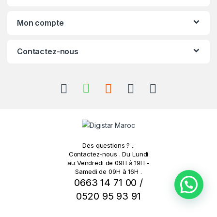
d
s
Mon compte
C
Contactez-nous
a
r
o
u
s
Des questions ? ..
e
Contactez-nous . Du Lundi
au Vendredi de 09H à 19H -
Samedi de 09H à 16H .
l
0663 14 71 00 /
0520 95 93 91