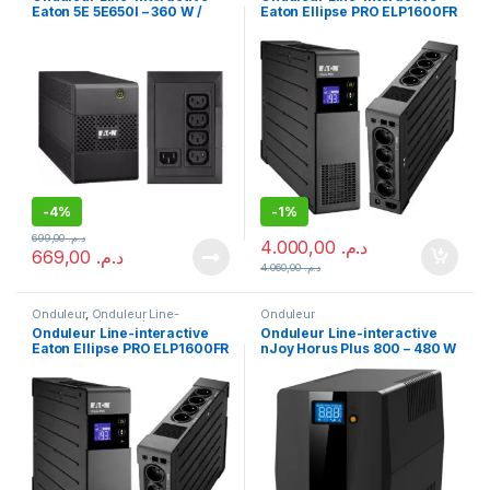
Eaton 5E 5E650I – 360 W /
Eaton Ellipse PRO ELP1600FR
650 VA – 4 prises C13
– 1000 W / 1600 VA – 8 prises
FR
-
4%
-
1%
699,00
د.م.
4.000,00
د.م.
669,00
د.م.
4.060,00
د.م.
Onduleur
,
Onduleur Line-
Onduleur
Interactive (In-Line)
Onduleur Line-interactive
Onduleur Line-interactive
Eaton Ellipse PRO ELP1600FR
nJoy Horus Plus 800 – 480 W
– 1000 W / 1600 VA – 8 prises
/ 800 VA – 2 prises FR
FR