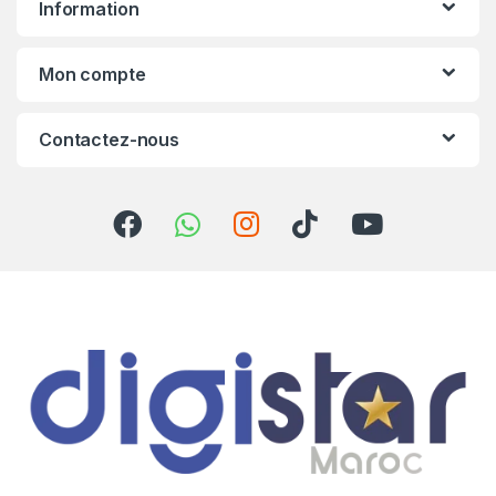
Information
d
s
Mon compte
C
Contactez-nous
a
r
o
u
s
e
l