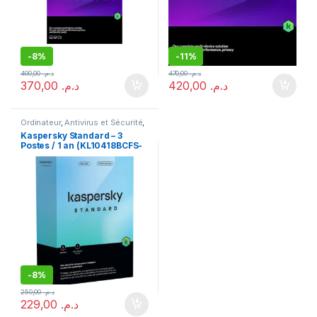
-
8%
-
11%
400,00
د.م.
470,00
د.م.
370,00
د.م.
420,00
د.م.
Ordinateur
,
Antivirus et Sécurité
,
Logiciels
Kaspersky Standard – 3
Postes / 1 an (KL10418BCFS-
FFPMAG)
-
8%
250,00
د.م.
229,00
د.م.