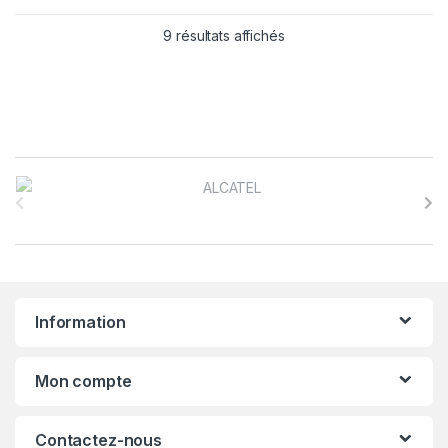
9 résultats affichés
B
r
a
n
Information
d
s
Mon compte
C
Contactez-nous