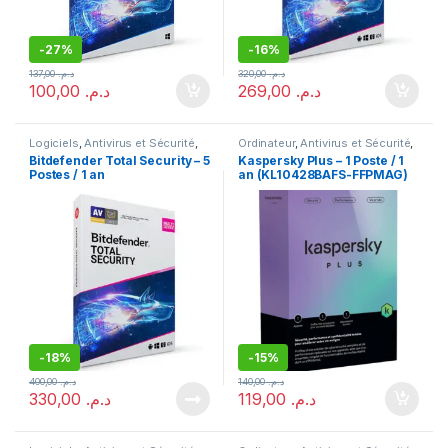
-
27%
-
16%
137,00
د.م.
320,00
د.م.
100,00
د.م.
269,00
د.م.
Logiciels
,
Antivirus et Sécurité
,
Ordinateur
,
Antivirus et Sécurité
,
Ordinateur
Logiciels
Bitdefender Total Security – 5
Kaspersky Plus – 1 Poste / 1
Postes / 1 an
an (KL10428BAFS-FFPMAG)
-
18%
-
15%
400,00
د.م.
140,00
د.م.
330,00
د.م.
119,00
د.م.