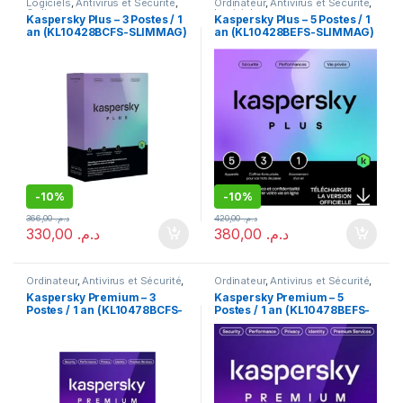
Logiciels
,
Antivirus et Sécurité
,
Ordinateur
,
Antivirus et Sécurité
,
Ordinateur
Logiciels
Kaspersky Plus – 3 Postes / 1
Kaspersky Plus – 5 Postes / 1
an (KL10428BCFS-SLIMMAG)
an (KL10428BEFS-SLIMMAG)
-
10%
-
10%
366,00
د.م.
420,00
د.م.
330,00
د.م.
380,00
د.م.
Ordinateur
,
Antivirus et Sécurité
,
Ordinateur
,
Antivirus et Sécurité
,
Logiciels
Logiciels
Kaspersky Premium – 3
Kaspersky Premium – 5
Postes / 1 an (KL10478BCFS-
Postes / 1 an (KL10478BEFS-
SLIMMAG)
SLIMMAG)