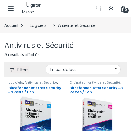
Skip to navigation
Skip to content
0
Accueil
Logiciels
Antivirus et Sécurité
Antivirus et Sécurité
9 résultats affichés
Filters
Logiciels
,
Antivirus et Sécurité
,
Ordinateur
,
Antivirus et Sécurité
,
Ordinateur
Logiciels
Bitdefender Internet Security
Bitdefender Total Security – 3
– 1 Poste / 1 an
Postes / 1 an