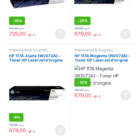
-
18%
-
25%
890,00
د.م.
900,00
د.م.
729,00
د.م.
679,00
د.م.
Imprimante & Scanner
,
Imprimante & Scanner
,
Consommables
,
Toner
Consommables
,
Toner
HP 117A Jaune (W2072A) –
HP 117A Magenta (W2073A) –
Toner HP LaserJet d’origine
Toner HP LaserJet d’origine
-
12%
769,00
د.م.
679,00
د.م.
-
9%
750,00
د.م.
679,00
د.م.