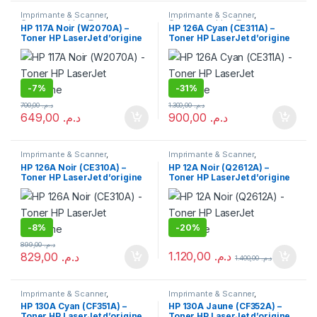
Imprimante & Scanner
,
Imprimante & Scanner
,
Consommables
,
Toner
Consommables
,
Toner
HP 117A Noir (W2070A) –
HP 126A Cyan (CE311A) –
Toner HP LaserJet d’origine
Toner HP LaserJet d’origine
-
7%
-
31%
700,00
د.م.
1.300,00
د.م.
649,00
د.م.
900,00
د.م.
Imprimante & Scanner
,
Imprimante & Scanner
,
Consommables
,
Toner
Consommables
,
Toner
HP 126A Noir (CE310A) –
HP 12A Noir (Q2612A) –
Toner HP LaserJet d’origine
Toner HP LaserJet d’origine
-
8%
-
20%
899,00
د.م.
1.120,00
د.م.
829,00
د.م.
1.400,00
د.م.
Imprimante & Scanner
,
Imprimante & Scanner
,
Consommables
,
Toner
Consommables
,
Toner
HP 130A Cyan (CF351A) –
HP 130A Jaune (CF352A) –
Toner HP LaserJet d’origine
Toner HP LaserJet d’origine