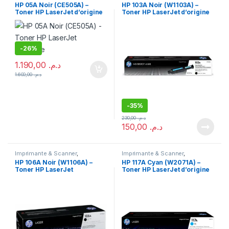
Consommables
,
Toner
Consommables
,
Toner
HP 05A Noir (CE505A) –
HP 103A Noir (W1103A) –
Toner HP LaserJet d’origine
Toner HP LaserJet d’origine
Neverstop
-
26%
1.190,00
د.م.
1.600,00
د.م.
-
35%
230,00
د.م.
150,00
د.م.
Imprimante & Scanner
,
Imprimante & Scanner
,
Consommables
,
Toner
Consommables
,
Toner
HP 106A Noir (W1106A) –
HP 117A Cyan (W2071A) –
Toner HP LaserJet
Toner HP LaserJet d’origine