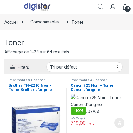
Skip to navigation
Skip to content
0
Accueil
Consommables
Toner
Toner
Affichage de 1–24 sur 64 résultats
Filters
Imprimante & Scanner
,
Imprimante & Scanner
,
Consommables
,
Toner
Consommables
,
Toner
Brother TN-2210 Noir –
Canon 725 Noir – Toner
Toner Brother d’origine
Canon d’origine
(TN2210)
(3484B002AA)
-
10%
799,00
د.م.
719,00
د.م.