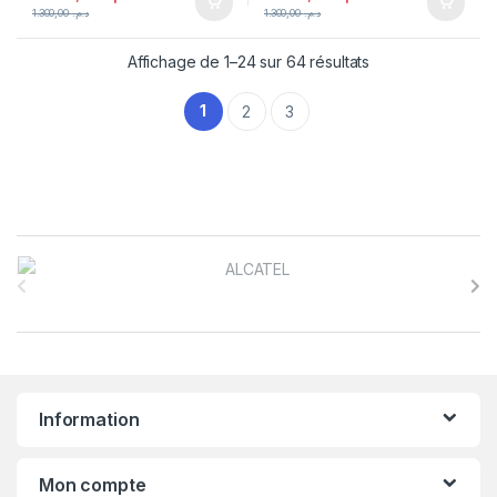
1.300,00
د.م.
1.300,00
د.م.
Affichage de 1–24 sur 64 résultats
1
2
3
B
r
a
n
Information
d
s
Mon compte