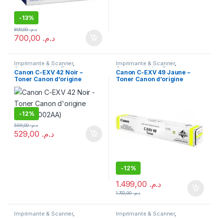
-
13%
800,00
د.م.
700,00
د.م.
Imprimante & Scanner
,
Imprimante & Scanner
,
Consommables
,
Toner
Consommables
,
Toner
Canon C-EXV 42 Noir –
Canon C-EXV 49 Jaune –
Toner Canon d’origine
Toner Canon d’origine
(6908B002AA)
(8527B002AA)
-
12%
599,00
د.م.
529,00
د.م.
-
12%
1.499,00
د.م.
1.700,00
د.م.
Imprimante & Scanner
,
Imprimante & Scanner
,