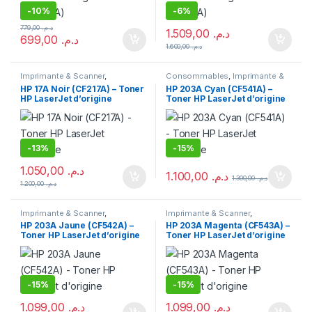
-
10%
-
6%
779,00
د.م.
1.509,00
د.م.
699,00
د.م.
1.600,00
د.م.
Imprimante & Scanner
,
Consommables
,
Imprimante &
Consommables
,
Toner
Scanner
,
Toner
HP 17A Noir (CF217A) – Toner
HP 203A Cyan (CF541A) –
HP LaserJet d’origine
Toner HP LaserJet d’origine
-
13%
-
15%
1.050,00
د.م.
1.100,00
د.م.
1.300,00
د.م.
1.200,00
د.م.
Imprimante & Scanner
,
Imprimante & Scanner
,
Consommables
,
Toner
Consommables
,
Toner
HP 203A Jaune (CF542A) –
HP 203A Magenta (CF543A) –
Toner HP LaserJet d’origine
Toner HP LaserJet d’origine
-
15%
-
15%
1.099,00
د.م.
1.099,00
د.م.