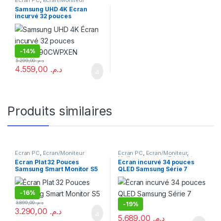
Samsung UHD 4K Écran
incurvé 32 pouces
LU32R590CWPXEN
-
14%
5.299,00
د.م.
4.559,00
د.م.
Produits similaires
Écran PC
,
Écran/Moniteur
Écran PC
,
Écran/Moniteur
,
Meilleures ventes
,
Périphérique
Écran Plat 32 Pouces
Écran incurvé 34 pouces
Samsung Smart Monitor S5
QLED Samsung Série 7
CJ791
-
16%
3.899,00
د.م.
-
19%
3.290,00
د.م.
5.689,00
د.م.