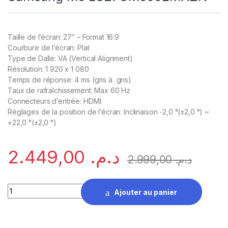
Taille de l’écran: 27″ – Format 16:9
Courbure de l’écran: Plat
Type de Dalle: VA (Vertical Alignment)
Résolution: 1 920 x 1 080
Temps de réponse: 4 ms (gris à gris)
Taux de rafraîchissement: Max 60 Hz
Connecteurs d’entrée: HDMI
Réglages de la position de l’écran: Inclinaison -2,0 °(±2,0 °) ~
+22,0 °(±2,0 °)
2.449,00
د.م.
2.999,00
د.م.
Écran intelligent 27 pouces Samsung M5 LS27CM500EMXZN 
Ajouter au panier