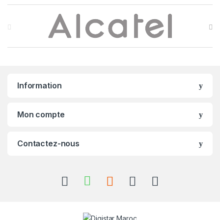
B
r
a
n
Information
d
s
Mon compte
C
Contactez-nous
a
r
o
u