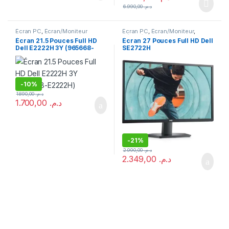
6.990,00
د.م.
Écran PC
,
Écran/Moniteur
Écran PC
,
Écran/Moniteur
,
Périphérique
Écran 21.5 Pouces Full HD
Écran 27 Pouces Full HD Dell
Dell E2222H 3Y (965668-
SE2722H
E2222H)
-
10%
1.890,00
د.م.
1.700,00
د.م.
-
21%
2.990,00
د.م.
2.349,00
د.م.