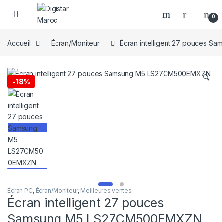
Skip to navigation
Skip to content
0
Accueil
Écran/Moniteur
Écran intelligent 27 pouces
🔍
-
18%
Écran PC
,
Écran/Moniteur
,
Meilleures ventes
Écran intelligent 27 pouces
Samsung M5 LS27CM500EMXZN