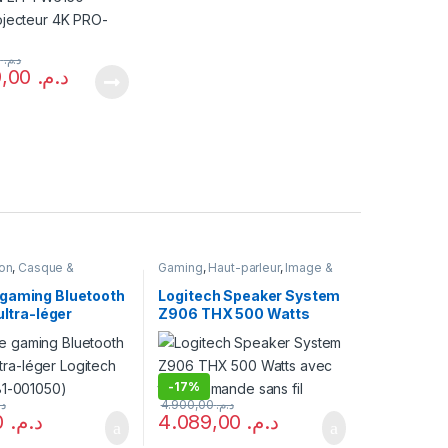
14.900,00
د.م.
12.899,00
د.م.
on
,
Casque &
Gaming
,
Haut-parleur
,
Image &
Gaming
son
gaming Bluetooth
Logitech Speaker System
 ultra-léger
Z906 THX 500 Watts
h G435 (981-
avec télécommande sans
)
fil
-
17%
د.
4.900,00
د.م.
890,00
د.م.
4.089,00
د.م.