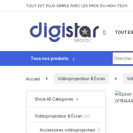
Skip to navigation
Skip to content
TOUT EST PLUS SIMPLE AVEC LES PROS DU HIGH-TECH
TOUT ES
Search fo
Tous nos produits
Accueil
Vidéoprojecteur & Écran
Vid
Show All Categories
Vidéoprojecteur & Écran
(26)
Accessoires vidéoprojecteur
(1)