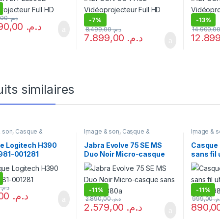
27.699,00
د.م.
-
7%
-
13%
24.990,00
د.م.
8.499,00
د.م.
7.899,00
د.م.
its similaires
 son
,
Casque &
Image & son
,
Casque &
Image & s
r
,
Son
écouteur
,
Périphérique
,
Son
écouteur
,
e Logitech H390
Jabra Evolve 75 SE MS
Casque 
 981-001281
Duo Noir Micro-casque
sans fil
sans fil Link 380a
Logitec
001050
,00
د.م.
-
11%
-
11%
309,00
د.م.
2.890,00
د.م.
999,00
.م
2.579,00
د.م.