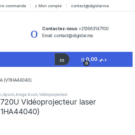
otre commande
Mon compte
contact@digistar.ma
Contactez-nous
+212663147100
Email: contact@digistar.ma
0,00
د.م.
0
GA (V11HA44040)
n
,
Epson
,
Image & son
,
Vidéoprojecteur
720U Vidéoprojecteur laser
1HA44040)