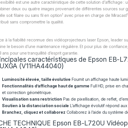
flexibilité est une autre caractéristique de cette solution d’affichage
biner deux ou quatre images provenant de différentes sources sur gra
1
1
lle soit filaire ou sans fil en option
avec prise en charge de Miracast
tribué sans compromettre la qualité.
ce à la fiabilité reconnue des vidéoprojecteurs laser Epson, leader s
mine le besoin d’une maintenance régulière. Et pour plus de confiance
 ans pour une tranquillité d’esprit garantie.
incipales caractéristiques de Epson EB-L
UXGA (V11HA44040)
Luminosité élevée, taille évolutive
Fournit un affichage haute lum
Fonctionnalités d’affichage haut de gamme
Full HD, prise en c
et correction géométrique.
Visualisation sans restriction
Pas de pixellisation, de reflet, d’em
Soutien à la distanciation sociale
L’affichage évolutif répond au
Branchez, cliquez et collaborez
Collaborez à l’aide du système d
CHE TECHNIQUE Epson EB-L720U Vidéopr