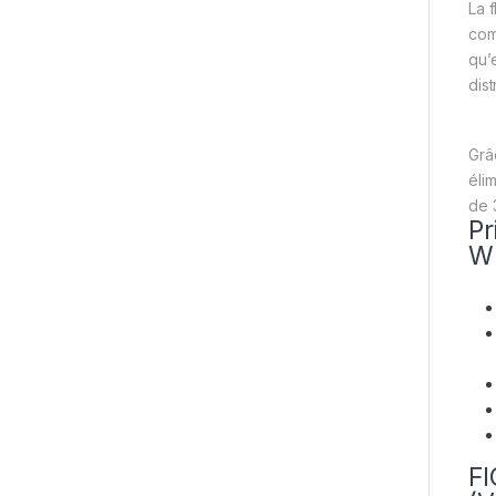
La 
com
qu’e
dis
Grâ
éli
de 3
Pr
W
FI