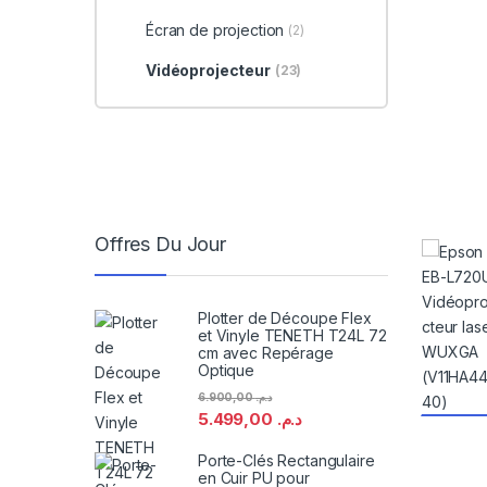
Écran de projection
(2)
Vidéoprojecteur
(23)
Offres Du Jour
Plotter de Découpe Flex
et Vinyle TENETH T24L 72
cm avec Repérage
Optique
6.900,00
د.م.
5.499,00
د.م.
Porte-Clés Rectangulaire
en Cuir PU pour