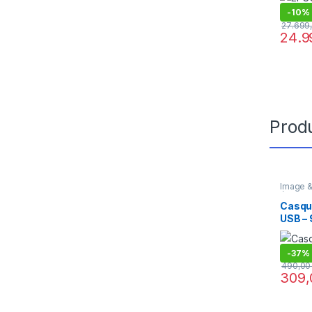
-
10%
Produ
Image &
écouteu
Casqu
USB –
-
37%
490