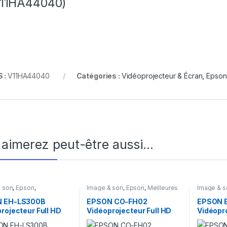
V11HA44040)
 :
V11HA44040
Catégories :
Vidéoprojecteur & Écran
,
Epson
 aimerez peut-être aussi…
 son
,
Epson
,
Image & son
,
Epson
,
Meilleures
Image & s
ojecteur
,
ventes
,
Vidéoprojecteur
,
Vidéoproj
ojecteur & Écran
Vidéoprojecteur & Écran
Vidéoproj
 EH-LS300B
EPSON CO-FH02
EPSON 
rojecteur Full HD
Vidéoprojecteur Full HD
Vidéopr
1080p
UHD