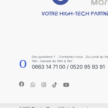
o
u
s
e
l
Des questions ? .. Contactez-nous . Du Lundi au V
19H - Samedi de 09H à 16H .
0663 14 71 00 / 0520 95 93 91