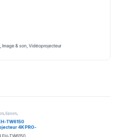
,
Image & son
,
Vidéoprojecteur
on
,
Epson
,
ecteur
,
ecteur & Écran
EH-TW6150
ojecteur 4K PRO-