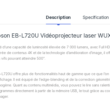
Description
Specification
son EB-L720U Vidéoprojecteur laser W
é d’une capacité de luminosité élevée de 7 000 lumens, avec Full H
ntrée de contenus 4K et de la technologie d’amélioration d’image, il off
s vifs pouvant atteindre 500″.
B-L720U offre plus de fonctionnalités haut de gamme que ce que l’on 
ffichage. Il est équipé de l’edge-blending et de la correction géomét
ogène. Quant au contenu multimédia, vous pouvez le lire sans ralentis
grammes directement à partir de la mémoire USB, le tout grâce au c
ager.