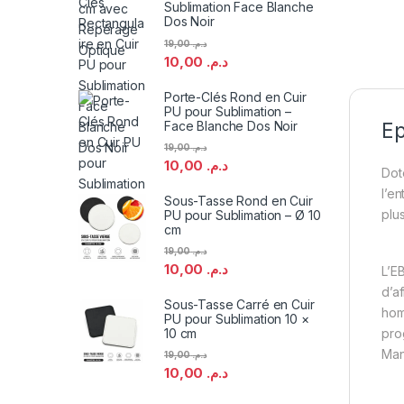
Sublimation Face Blanche
Dos Noir
19,00
د.م.
10,00
د.م.
Porte-Clés Rond en Cuir
PU pour Sublimation –
Face Blanche Dos Noir
Ep
19,00
د.م.
10,00
د.م.
Dot
l’e
Sous-Tasse Rond en Cuir
plu
PU pour Sublimation – Ø 10
cm
19,00
د.م.
10,00
د.م.
L’E
d’a
Sous-Tasse Carré en Cuir
hom
PU pour Sublimation 10 ×
pro
10 cm
Man
19,00
د.م.
10,00
د.م.