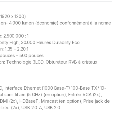
1920 x 1200)
umen- 4.900 lumen (économie) conformément à la norme
: 2.500.000 : 1
lity High, 30.000 Heures Durability Eco
: 1,35 – 2,20:1
50 pouces – 500 pouces
on: Technologie 3LCD, Obturateur RVB à cristaux
, Interface Ethernet (1000 Base-T/ 100-Base TX/ 10-
l sans fil a/n (5 GHz) (en option), Entrée VGA (2x),
DMI (2x), HDBaseT, Miracast (en option), Prise jack de
entrée (2x), USB 2.0-A, USB 2.0