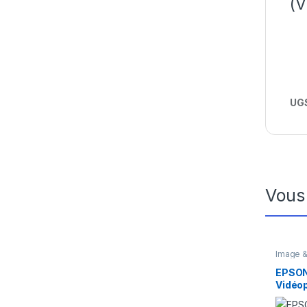
(
UGS
Vous
Image &
Vidéopr
Vidéopr
EPSON
Vidéop