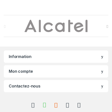
B
r
a
n
Information
d
s
Mon compte
C
Contactez-nous
a
r
o