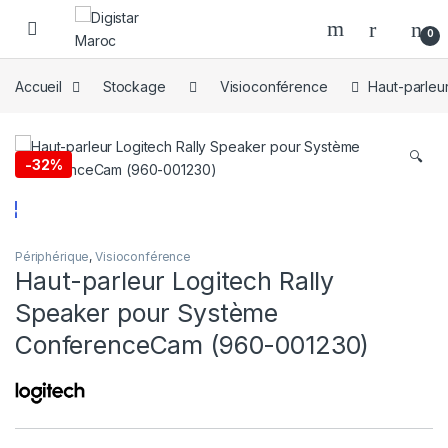
Skip to navigation
Skip to content
0
Accueil
Stockage
Visioconférence
Haut-parleu
🔍
-
32%
Périphérique
,
Visioconférence
Haut-parleur Logitech Rally
Speaker pour Système
ConferenceCam (960-001230)