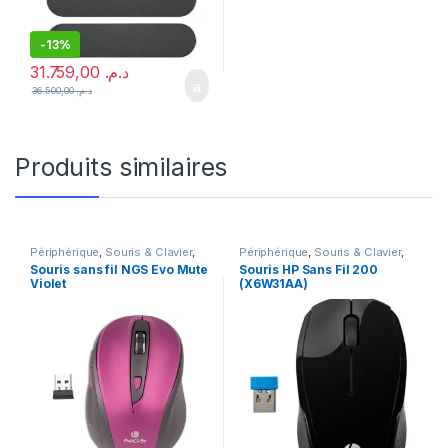
-
13%
31.759,00
د.م.
36.500,00
د.م.
Produits similaires
Périphérique
,
Souris & Clavier
,
Périphérique
,
Souris & Clavier
,
Souris sans fil
Souris sans fil
Souris sans fil NGS Evo Mute
Souris HP Sans Fil 200
Violet
(X6W31AA)