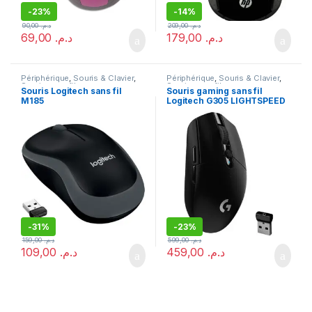
-
23%
-
14%
90,00
د.م.
209,00
د.م.
69,00
د.م.
179,00
د.م.
Périphérique
,
Souris & Clavier
,
Périphérique
,
Souris & Clavier
,
Souris sans fil
Souris sans fil
Souris Logitech sans fil
Souris gaming sans fil
M185
Logitech G305 LIGHTSPEED
-
31%
-
23%
159,00
د.م.
599,00
د.م.
109,00
د.م.
459,00
د.م.