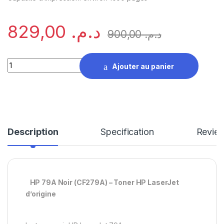
829,00
د.م.
900,00
د.م.
HP 79A Noir (CF279A) - Toner HP LaserJet d'origine quantity
Ajouter au panier
Description
Specification
Revie
HP 79A Noir (CF279A) – Toner HP LaserJet
d’origine