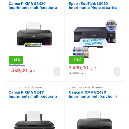
Imprimante
,
Imprimante à
Imprimante
,
Imprimante à
Canon PIXMA G3420
Epson EcoTank L8050
réservoirs rechargeables
,
réservoirs rechargeables
,
Imprimante multifonction à
Imprimante Photo et cartes
Meilleures ventes
Meilleures ventes
,
Multifonction
Jet d'encre
réservoirs rechargeables
PVC
-
14%
-
30%
2.199,00
د.م.
3.499,00
د.م.
1.899,00
د.م.
4.990,00
د.م.
Imprimante & Scanner
,
Imprimante & Scanner
,
Imprimante
,
Imprimante à
Imprimante
,
Imprimante à
Canon PIXMA G2411
Canon PIXMA G2420
réservoirs rechargeables
,
réservoirs rechargeables
,
Imprimante multifonction à
Imprimante multifonction à
Imprimante Jet d'encre
Multifonction Jet d'encre
réservoirs rechargeables
réservoirs rechargeables