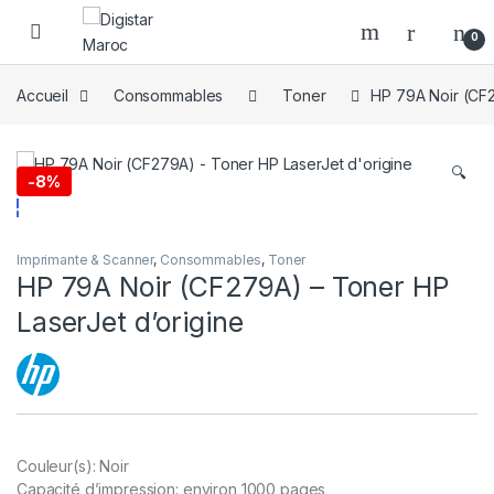
Skip to navigation
Skip to content
0
Accueil
Consommables
Toner
HP 79A Noir (CF2
🔍
-
8%
Imprimante & Scanner
,
Consommables
,
Toner
HP 79A Noir (CF279A) – Toner HP
LaserJet d’origine
Couleur(s): Noir
Capacité d’impression: environ 1000 pages