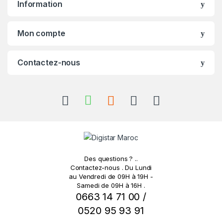
Information
d
s
Mon compte
C
Contactez-nous
a
r
o
u
s
Des questions ? ..
e
Contactez-nous . Du Lundi
au Vendredi de 09H à 19H -
Samedi de 09H à 16H .
l
0663 14 71 00 /
0520 95 93 91