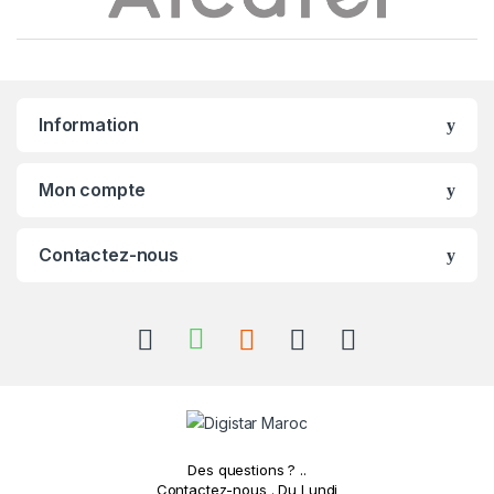
r
a
n
Information
d
s
Mon compte
C
Contactez-nous
a
r
o
u
s
Des questions ? ..
e
Contactez-nous . Du Lundi