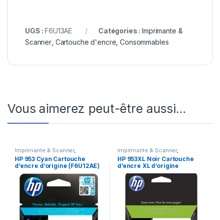
UGS :
F6U13AE
Catégories :
Imprimante &
Scanner
,
Cartouche d'encre
,
Consommables
Vous aimerez peut-être aussi…
Imprimante & Scanner
,
Imprimante & Scanner
,
Cartouche d'encre
,
Cartouche d'encre
,
HP 953 Cyan Cartouche
HP 953XL Noir Cartouche
Consommables
Consommables
d’encre d’origine (F6U12AE)
d’encre XL d’origine
(L0S70AE)