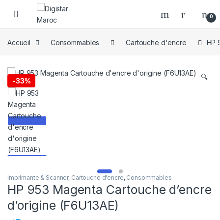
Skip to navigation
Skip to content
0
Accueil
Consommables
Cartouche d'encre
HP 
🔍
-
33%
Imprimante & Scanner
,
Cartouche d'encre
,
Consommables
HP 953 Magenta Cartouche d’encre
d’origine (F6U13AE)