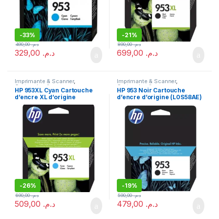
-
33%
-
21%
490,00
د.م.
890,00
د.م.
329,00
د.م.
699,00
د.م.
Imprimante & Scanner
,
Imprimante & Scanner
,
Cartouche d'encre
,
Cartouche d'encre
,
HP 953XL Cyan Cartouche
HP 953 Noir Cartouche
Consommables
Consommables
d’encre XL d’origine
d’encre d’origine (L0S58AE)
(F6U16AE)
-
26%
-
19%
690,00
د.م.
590,00
د.م.
509,00
د.م.
479,00
د.م.