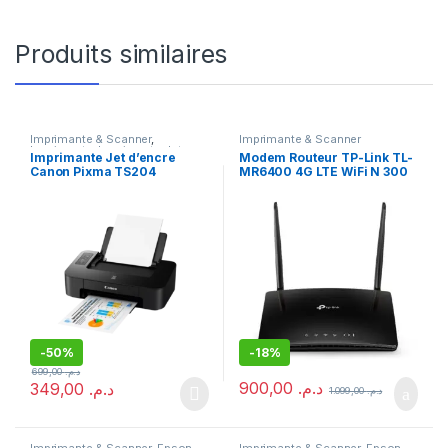
Produits similaires
Imprimante & Scanner
,
Imprimante & Scanner
Imprimante
,
Imprimante Jet
Imprimante Jet d’encre
Modem Routeur TP-Link TL-
d'encre
,
Meilleures ventes
Canon Pixma TS204
MR6400 4G LTE WiFi N 300
Mbps
-
50%
-
18%
699,00
د.م.
900,00
د.م.
349,00
د.م.
1.099,00
د.م.
Imprimante & Scanner
,
Epson
,
Imprimante & Scanner
,
Epson
,