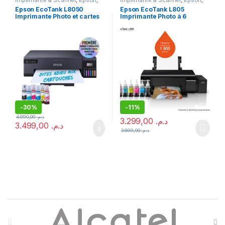
Imprimante
,
Imprimante à
Imprimante
,
Imprimante à
Epson EcoTank L8050
Epson EcoTank L805
réservoirs rechargeables
,
réservoirs rechargeables
,
Imprimante Photo et cartes
Imprimante Photo à 6
Meilleures ventes
,
Multifonction
Imprimante Jet d'encre
,
Jet d'encre
Meilleures ventes
PVC
réservoirs rechargeables
-
30%
-
11%
4.990,00
د.م.
3.299,00
د.م.
3.499,00
د.م.
3.699,00
د.م.
B