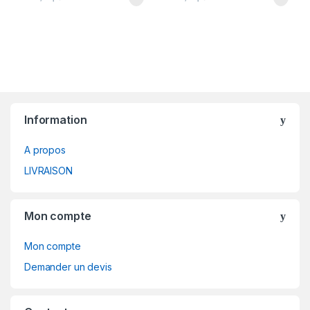
B
Information
r
A propos
a
LIVRAISON
n
d
Mon compte
s
Mon compte
C
Demander un devis
a