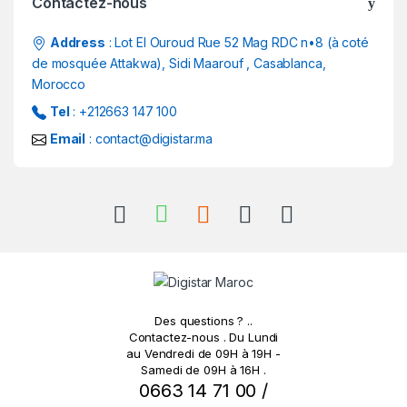
Contactez-nous
r
Address
: Lot El Ouroud Rue 52 Mag RDC n•8 (à coté
o
de mosquée Attakwa), Sidi Maarouf , Casablanca,
Morocco
u
Tel
: +212663 147 100
s
Email
: contact@digistar.ma
e
l
Des questions ? ..
Contactez-nous . Du Lundi
au Vendredi de 09H à 19H -
Samedi de 09H à 16H .
0663 14 71 00 /