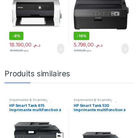
-
8%
-
16%
18.190,00
د.م.
5.799,00
د.م.
19.690,00
د.م.
6.900,00
د.م.
Produits similaires
Imprimante & Scanner
,
Imprimante & Scanner
,
Imprimante
,
Imprimante à
Imprimante
,
Imprimante à
HP Smart Tank 615
HP Smart Tank 530
réservoirs rechargeables
,
réservoirs rechargeables
,
Imprimante multifonction à
Imprimante multifonction à
Multifonction Jet d'encre
Multifonction Jet d'encre
réservoirs Y0F71A
réservoirs rechargeables