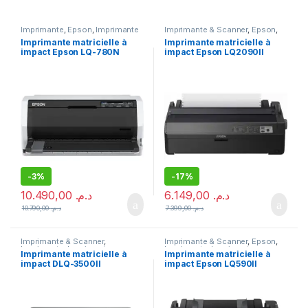
Imprimante
,
Epson
,
Imprimante
Imprimante & Scanner
,
Epson
,
& Scanner
,
Imprimante
Imprimante
,
Imprimante
Imprimante matricielle à
Imprimante matricielle à
matricielle
,
Meilleures ventes
matricielle
impact Epson LQ-780N
impact Epson LQ2090II
-
3%
-
17%
10.490,00
د.م.
6.149,00
د.م.
10.790,00
د.م.
7.399,00
د.م.
Imprimante & Scanner
,
Imprimante & Scanner
,
Epson
,
Imprimante
,
Imprimante
Imprimante
,
Imprimante
Imprimante matricielle à
Imprimante matricielle à
matricielle
matricielle
impact DLQ-3500II
impact Epson LQ590II