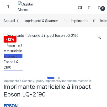
Skip to navigation
Skip to content
0
Accueil
Imprimante & Scanner
Imprimante
Impr
🔍
-
12%
Imprimante & Scanner
,
Epson
,
Imprimante
,
Imprimante matricielle
Imprimante matricielle à impact
Epson LQ-2190