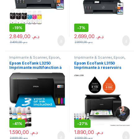
-
19%
-
7%
2.849,00
د.م.
2.699,00
د.م.
3.499,00
د.م.
2.899,00
د.م.
Imprimante & Scanner
,
Epson
,
Imprimante & Scanner
,
Epson
,
Imprimante
,
Imprimante à
Imprimante
,
Imprimante à
Epson EcoTank L3250
Epson EcoTank L3150
réservoirs rechargeables
,
réservoirs rechargeables
,
Imprimante multifonction à
Imprimante à réservoirs
Imprimante Jet d'encre
Multifonction Jet d'encre
réservoirs rechargeables
rechargeables
-
41%
-
27%
1.590,00
د.م.
1.890,00
د.م.
2.699,00
د.م.
2.599,00
د.م.