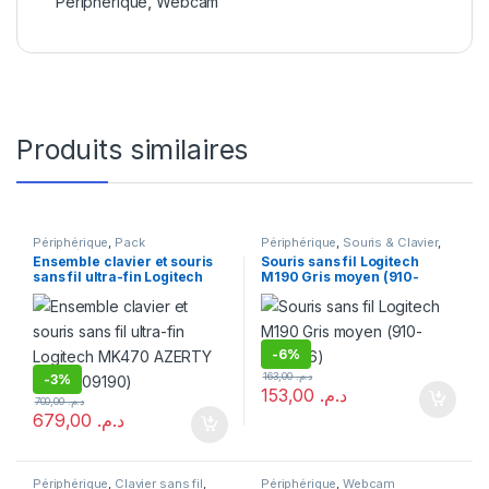
Périphérique
,
Webcam
Produits similaires
Périphérique
,
Pack
Périphérique
,
Souris & Clavier
,
Clavier/Souris
,
Souris & Clavier
Souris sans fil
Ensemble clavier et souris
Souris sans fil Logitech
sans fil ultra-fin Logitech
M190 Gris moyen (910-
MK470 AZERTY (920-
005906)
009190)
-
6%
163,00
د.م.
-
3%
153,00
د.م.
700,00
د.م.
679,00
د.م.
Périphérique
,
Clavier sans fil
,
Périphérique
,
Webcam