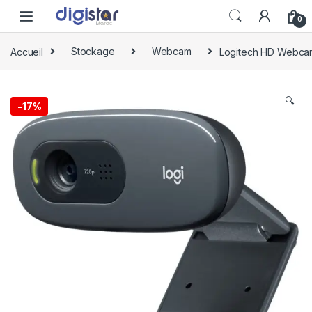
Skip to navigation
Skip to content
0
Accueil
Stockage
Webcam
Logitech HD Webca
🔍
-
17%