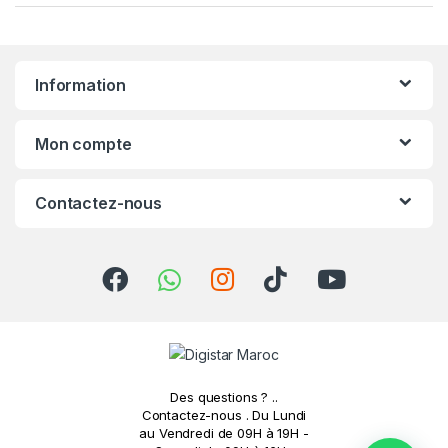
a
n
Information
d
s
Mon compte
C
Contactez-nous
a
r
o
u
s
Des questions ? ..
e
Contactez-nous . Du Lundi
au Vendredi de 09H à 19H -