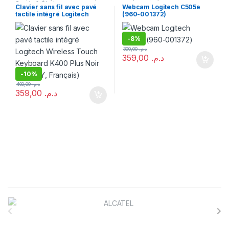
Souris & Clavier
Clavier sans fil avec pavé
Webcam Logitech C505e
tactile intégré Logitech
(960-001372)
Wireless Touch Keyboard
K400 Plus Noir (AZERTY,
Français)
-
8%
390,00
د.م.
359,00
د.م.
-
10%
400,00
د.م.
359,00
د.م.
B
r