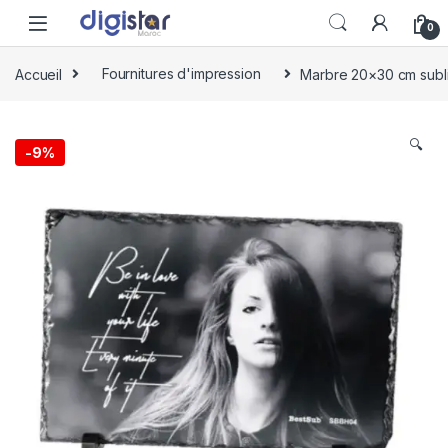
Skip to navigation
Skip to content
0
Accueil
Fournitures d'impression
Marbre 20×30 cm subl
🔍
-
9%