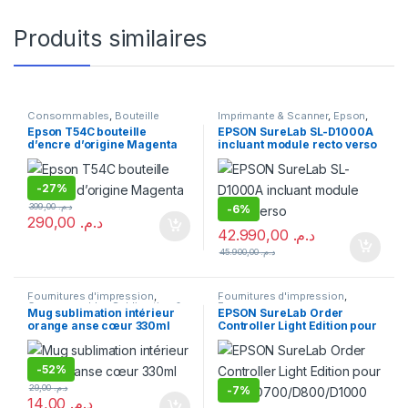
Produits similaires
Consommables
,
Bouteille
Imprimante & Scanner
,
Epson
,
d'encre
,
Epson
,
Fournitures
Fournitures d'impression
,
Epson T54C bouteille
EPSON SureLab SL-D1000A
d'impression
Imprimante
d’encre d’origine Magenta
incluant module recto verso
-
27%
399,00
د.م.
-
6%
290,00
د.م.
42.990,00
د.م.
45.900,00
د.م.
Fournitures d'impression
,
Fournitures d'impression
,
Consommables Sublimation &
Epson
Mug sublimation intérieur
EPSON SureLab Order
DTF
,
Sublimation
orange anse cœur 330ml
Controller Light Edition pour
D500/D700/D800/D1000
-
52%
29,00
د.م.
-
7%
14,00
د.م.