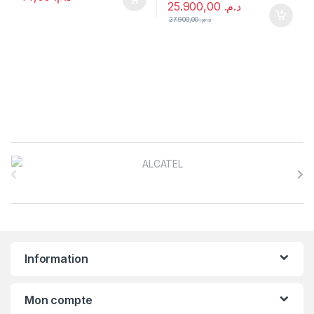
25.900,00
د.م.
27.900,00
د.م.
B
r
a
n
Information
d
s
Mon compte