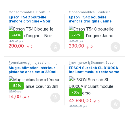
Consommables
,
Bouteille
Consommables
,
Bouteille
d'encre
,
Consommables
d'encre
,
Epson
,
Fournitures
Epson T54C bouteille
Epson T54C bouteille
Sublimation & DTF
,
Epson
,
d'impression
d’encre d’origine – Noir
d’encre d’origine Jaune
Fournitures d'impression
-
41%
-
27%
490,00
د.م.
399,00
د.م.
290,00
د.م.
290,00
د.م.
Fournitures d'impression
,
Imprimante & Scanner
,
Epson
,
Consommables Sublimation &
Fournitures d'impression
,
Mug sublimation intérieur
EPSON SureLab SL-D1000A
DTF
,
Sublimation
Imprimante
pistache anse cœur 330ml
incluant module recto verso
-
52%
29,00
د.م.
-
6%
14,00
د.م.
42.990,00
د.م.
45.900,00
د.م.