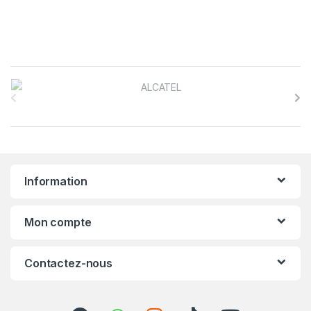
B
r
a
n
Information
d
s
Mon compte
C
Contactez-nous
a
r