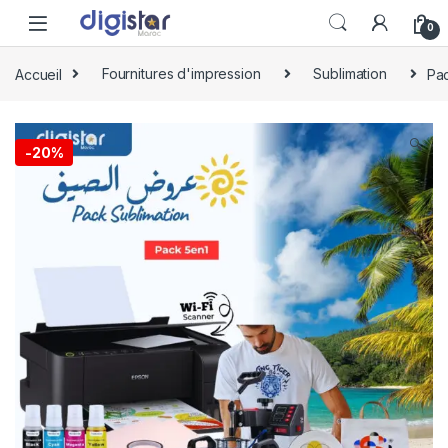
Skip to navigation
Skip to content
0
Accueil
Fournitures d'impression
Sublimation
Pac
🔍
-
20%