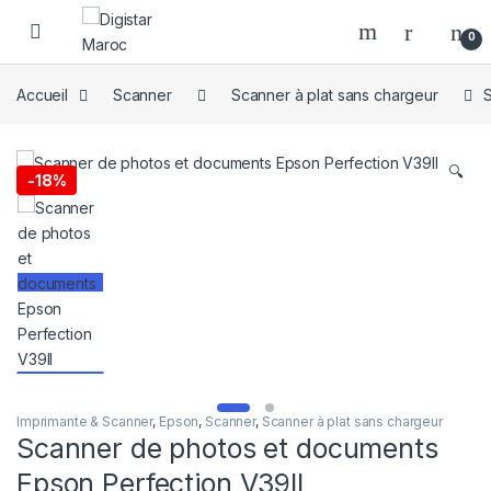
Skip to navigation
Skip to content
0
Accueil
Scanner
Scanner à plat sans chargeur
S
🔍
-
18%
Imprimante & Scanner
,
Epson
,
Scanner
,
Scanner à plat sans chargeur
Scanner de photos et documents
Epson Perfection V39II