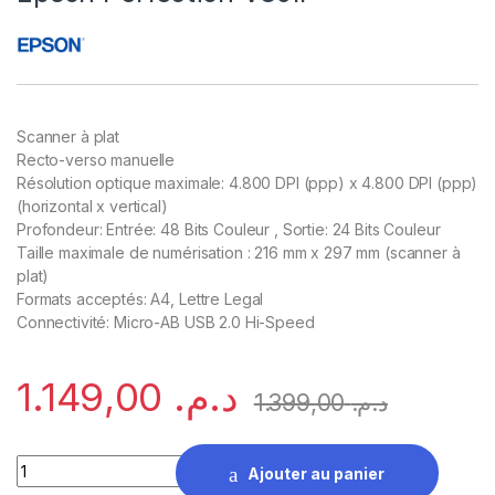
Scanner à plat
Recto-verso manuelle
Résolution optique maximale: 4.800 DPI (ppp) x 4.800 DPI (ppp)
(horizontal x vertical)
Profondeur: Entrée: 48 Bits Couleur , Sortie: 24 Bits Couleur
Taille maximale de numérisation : 216 mm x 297 mm (scanner à
plat)
Formats acceptés: A4, Lettre Legal
Connectivité: Micro-AB USB 2.0 Hi-Speed
1.149,00
د.م.
1.399,00
د.م.
Scanner de photos et documents Epson Perfection V39II quan
Ajouter au panier