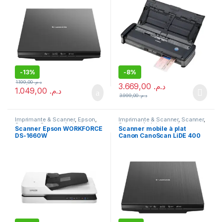
-
13%
-
8%
1.199,00
د.م.
3.669,00
د.م.
1.049,00
د.م.
3.999,00
د.م.
Imprimante & Scanner
,
Epson
,
Imprimante & Scanner
,
Scanner
,
Scanner
,
Scanner à plat avec
Scanner à plat sans chargeur
Scanner Epson WORKFORCE
Scanner mobile à plat
chargeur automatique
DS-1660W
Canon CanoScan LiDE 400
(2996C010AA)