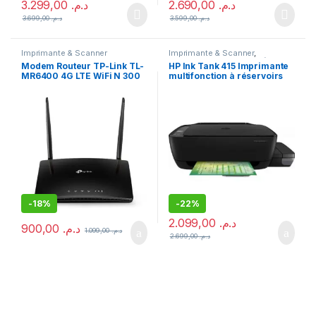
3.299,00
د.م.
2.690,00
د.م.
3.699,00
د.م.
3.599,00
د.م.
Imprimante & Scanner
Imprimante & Scanner
,
Imprimante
,
Imprimante à
Modem Routeur TP-Link TL-
HP Ink Tank 415 Imprimante
réservoirs rechargeables
,
MR6400 4G LTE WiFi N 300
multifonction à réservoirs
Multifonction Jet d'encre
Mbps
rechargeables
-
18%
-
22%
2.099,00
د.م.
900,00
د.م.
1.099,00
د.م.
2.699,00
د.م.