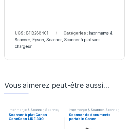
UGS :
B11B268401
Catégories :
Imprimante &
Scanner
,
Epson
,
Scanner
,
Scanner à plat sans
chargeur
Vous aimerez peut-être aussi…
Imprimante & Scanner
,
Scanner
,
Imprimante & Scanner
,
Scanner
,
Scanner à plat sans chargeur
Scanner à défilement
Scanner à plat Canon
Scanner de documents
CanoScan LiDE 300
portable Canon
(2995C010AA)
imageFORMULA P-215II