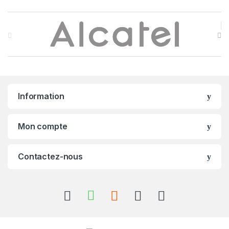
B
r
a
n
Information
d
s
Mon compte
C
Contactez-nous
a
r
o
u