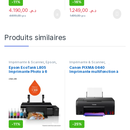
-
11%
-
16%
4.190,00
د.م.
1.249,00
د.م.
4.699,00
د.م.
1.490,00
د.م.
Produits similaires
Imprimante & Scanner
,
Epson
,
Imprimante & Scanner
,
Imprimante
,
Imprimante à
Imprimante
,
Imprimante à
Epson EcoTank L805
Canon PIXMA G640
réservoirs rechargeables
,
réservoirs rechargeables
,
Imprimante Photo à 6
Imprimante multifonction à
Imprimante Jet d'encre
,
Imprimante Jet d'encre
Meilleures ventes
réservoirs rechargeables
réservoirs rechargeables
-
11%
-
25%