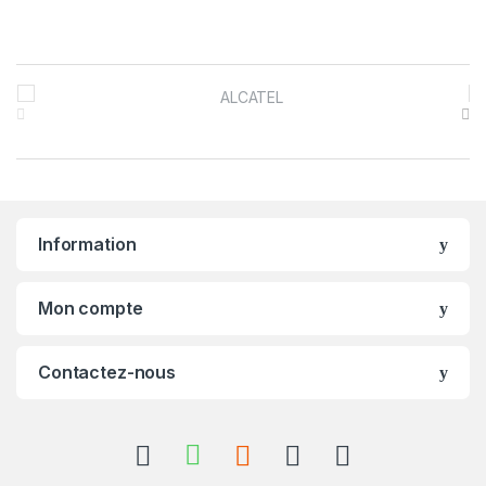
B
r
a
n
Information
d
s
Mon compte
C
Contactez-nous
a
r
o