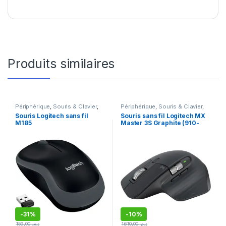
Produits similaires
Périphérique
,
Souris & Clavier
,
Périphérique
,
Souris & Clavier
,
Souris sans fil
Souris sans fil
Souris Logitech sans fil
Souris sans fil Logitech MX
M185
Master 3S Graphite (910-
006559)
-
31%
-
10%
159,00
د.م.
1.610,00
د.م.