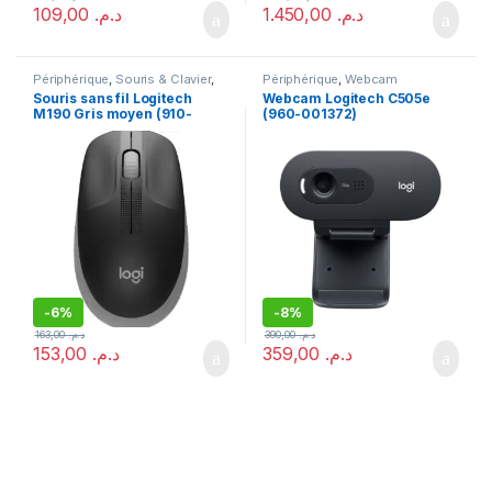
109,00
د.م.
1.450,00
د.م.
Périphérique
,
Souris & Clavier
,
Périphérique
,
Webcam
Souris sans fil
Souris sans fil Logitech
Webcam Logitech C505e
M190 Gris moyen (910-
(960-001372)
005906)
-
6%
-
8%
163,00
د.م.
390,00
د.م.
153,00
د.م.
359,00
د.م.