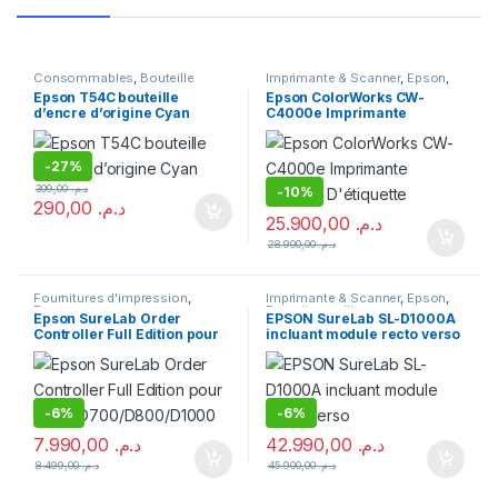
Consommables
,
Bouteille
Imprimante & Scanner
,
Epson
,
d'encre
,
Epson
,
Fournitures
Fournitures d'impression
,
Epson T54C bouteille
Epson ColorWorks CW-
d'impression
Imprimante
d’encre d’origine Cyan
C4000e Imprimante
Couleur D’étiquette
-
27%
399,00
د.م.
-
10%
290,00
د.م.
25.900,00
د.م.
28.900,00
د.م.
Fournitures d'impression
,
Imprimante & Scanner
,
Epson
,
Epson
Fournitures d'impression
,
Epson SureLab Order
EPSON SureLab SL-D1000A
Imprimante
Controller Full Edition pour
incluant module recto verso
D500/D700/D800/D1000
-
6%
-
6%
7.990,00
د.م.
42.990,00
د.م.
8.499,00
د.م.
45.900,00
د.م.