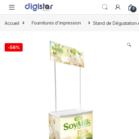
Skip to navigation
Skip to content
0
Accueil
Fournitures d'impression
Stand de Dégustation
🔍
-
56%