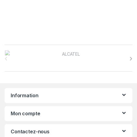
B
r
a
n
Information
d
s
Mon compte
C
Contactez-nous
a