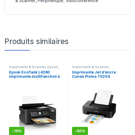
& Scanner
,
Périphérique
,
Visioconférence
Produits similaires
Imprimante & Scanner
,
Epson
,
Imprimante & Scanner
,
Imprimante
,
Imprimante à
Imprimante
,
Imprimante Jet
Epson EcoTank L4260
Imprimante Jet d’encre
réservoirs rechargeables
,
d'encre
,
Meilleures ventes
Imprimante multifonction à
Canon Pixma TS204
Imprimante Jet d'encre
,
Meilleures ventes
réservoirs rechargeables
-
19%
-
50%