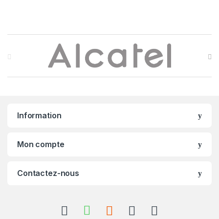
B
r
a
n
Information
d
s
Mon compte
C
Contactez-nous
a
r