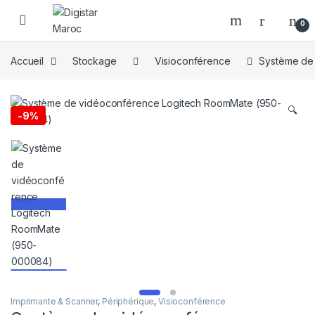
Skip to navigation
Skip to content
0
Accueil
Stockage
Visioconférence
Système de
🔍
-
9%
Imprimante & Scanner
,
Périphérique
,
Visioconférence