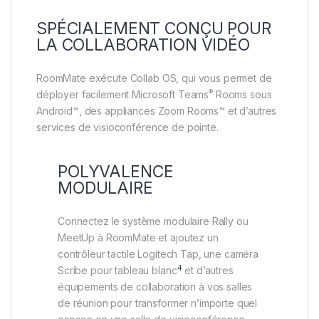
SPÉCIALEMENT CONÇU POUR
LA COLLABORATION VIDÉO
RoomMate exécute Collab OS, qui vous permet de
®
déployer facilement Microsoft Teams
Rooms sous
Android™, des appliances Zoom Rooms™ et d’autres
services de visioconférence de pointe.
POLYVALENCE
MODULAIRE
Connectez le système modulaire Rally ou
MeetUp à RoomMate et ajoutez un
contrôleur tactile Logitech Tap, une caméra
4
Les exigences de configurati
Scribe pour tableau blanc
et d’autres
équipements de collaboration à vos salles
de réunion pour transformer n’importe quel