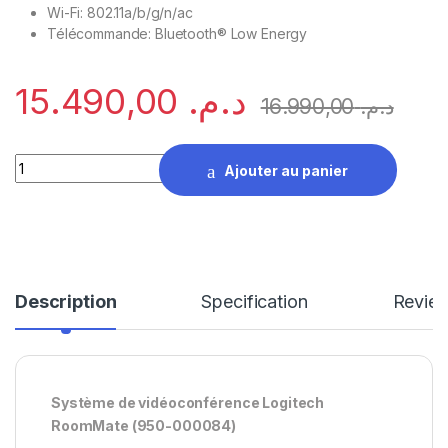
Wi-Fi: 802.11a/b/g/n/ac
Télécommande: Bluetooth® Low Energy
15.490,00
د.م.
16.990,00
د.م.
Système de vidéoconférence Logitech RoomMate (950-0000
Ajouter au panier
Description
Specification
Revie
Système de vidéoconférence Logitech
RoomMate (950-000084)