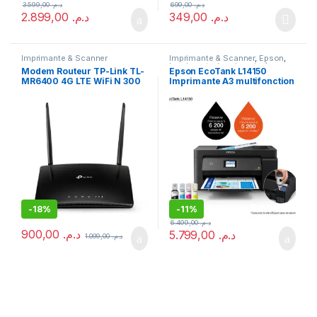
3.599,00
د.م.
699,00
د.م.
2.899,00
د.م.
349,00
د.م.
Imprimante & Scanner
Imprimante & Scanner
,
Epson
,
Imprimante
,
Imprimante à
Modem Routeur TP-Link TL-
Epson EcoTank L14150
réservoirs rechargeables
,
MR6400 4G LTE WiFi N 300
Imprimante A3 multifonction
Imprimante Jet d'encre
,
Meilleures ventes
Mbps
à réservoirs rechargeables
-
18%
-
11%
6.499,00
د.م.
900,00
د.م.
5.799,00
د.م.
1.099,00
د.م.