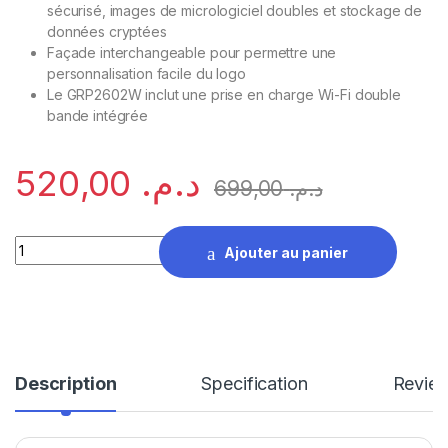
sécurisé, images de micrologiciel doubles et stockage de
données cryptées
Façade interchangeable pour permettre une
personnalisation facile du logo
Le GRP2602W inclut une prise en charge Wi-Fi double
bande intégrée
520,00
د.م.
699,00
د.م.
Téléphone IP 4 Comptes SIP 2 lignes Grandstream GRP2602P
Ajouter au panier
Description
Specification
Revie