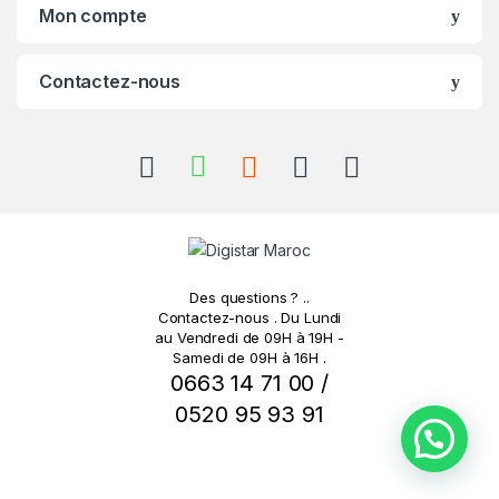
s
Mon compte
C
Contactez-nous
a
r
o
u
s
Des questions ? ..
e
Contactez-nous . Du Lundi
au Vendredi de 09H à 19H -
Samedi de 09H à 16H .
l
0663 14 71 00 /
0520 95 93 91