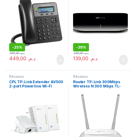
-
25%
-
39%
599,00
د.م.
229,00
د.م.
449,00
د.م.
139,00
د.م.
Réseaux
Réseaux
CPL TP-Link Extender AV500
Router TP-Link 300Mbps
2-port Powerline Wi-Fi
Wireless N 300 Mbps TL-
Extender TL-WPA4220 TKIT
WR840N