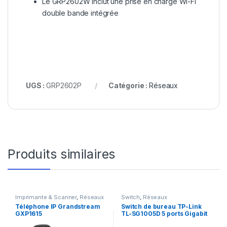
Le GRP2602W inclut une prise en charge Wi-Fi
double bande intégrée
UGS :
GRP2602P
Catégorie :
Réseaux
Produits similaires
Imprimante & Scanner
,
Réseaux
Switch
,
Réseaux
Téléphone IP Grandstream
Switch de bureau TP-Link
GXP1615
TL-SG1005D 5 ports Gigabit