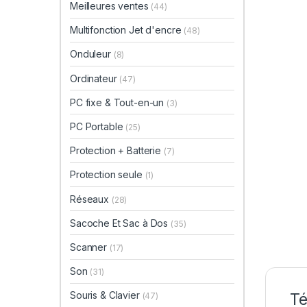
Meilleures ventes
(44)
Multifonction Jet d'encre
(48)
Onduleur
(8)
Ordinateur
(47)
PC fixe & Tout-en-un
(3)
PC Portable
(25)
Protection + Batterie
(7)
Protection seule
(1)
Réseaux
(28)
Sacoche Et Sac à Dos
(35)
Scanner
(17)
Son
(31)
Souris & Clavier
Té
(47)