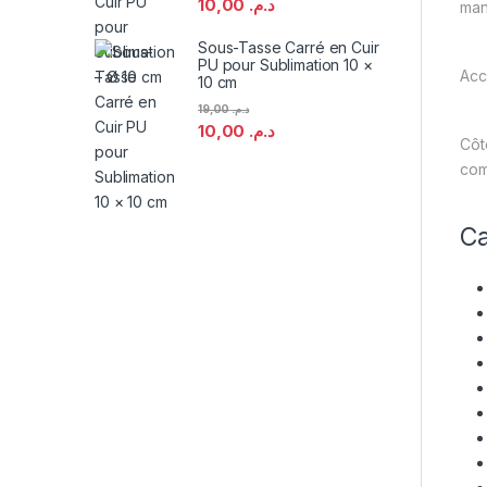
10,00
د.م.
man
Sous-Tasse Carré en Cuir
PU pour Sublimation 10 ×
Acc
10 cm
19,00
د.م.
10,00
د.م.
Côt
com
Ca