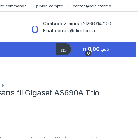
otre commande
Mon compte
contact@digistar.ma
Contactez-nous
+212663147100
Email: contact@digistar.ma
0,00
د.م.
0
ie
ans fil Gigaset AS690A Trio