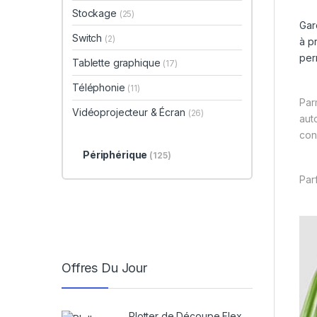
Stockage
(25)
Gar
Switch
(2)
à p
per
Tablette graphique
(17)
Téléphonie
(11)
Par
Vidéoprojecteur & Écran
(26)
aut
con
Périphérique
(125)
Par
Offres Du Jour
Plotter de Découpe Flex