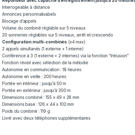
Répondeur avec capacité d’enregistrement jusqu’à 20 minute
Interrogeable à distance
Annonces personnalisabels
Blocage d’appels
Volume du combiné réglable sur 5 niveaux
20 sonneries réglables sur 5 niveaux, arrêt et crescendo
Configuration multi-combinés
(x4 max)
2 appels simultanés (1 externe + 1 interne)
Conférence à 3 (1 externe + 2 internes) via la fonction “Intrusion”
Fonction réveil avec sélection de la mélodie
Autonomie en communication : 18 heures
Autonomie en veille : 200 heures
Portée en intérieur : jusqu’à 50 m
Portée en extérieur : jusqu’à 300 m
Dimensions combiné : 155 x 49 x 28 mm
Dimensions base : 126 x 44 x 102 mm
Poids du combiné : 119 g
Livré avec deux téléphones supplémentaires