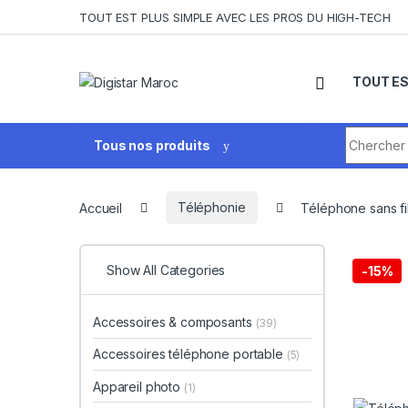
Skip to navigation
Skip to content
TOUT EST PLUS SIMPLE AVEC LES PROS DU HIGH-TECH
TOUT ES
Search fo
Tous nos produits
Accueil
Téléphonie
Téléphone sans f
Show All Categories
-
15%
Accessoires & composants
(39)
Accessoires téléphone portable
(5)
Appareil photo
(1)