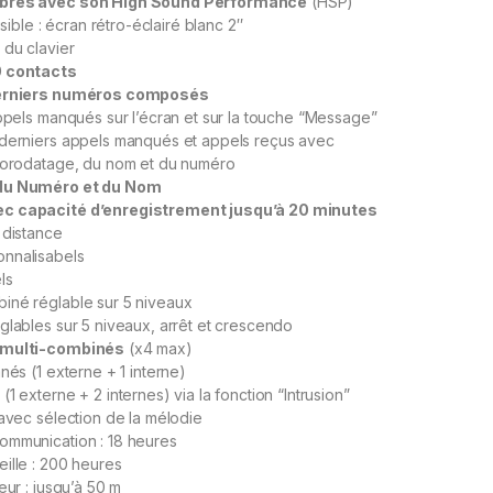
bres avec son High Sound Performance
(HSP)
isible : écran rétro-éclairé blanc 2″
 du clavier
0 contacts
derniers numéros composés
appels manqués sur l’écran et sur la touche “Message”
 derniers appels manqués et appels reçus avec
’horodatage, du nom et du numéro
du Numéro et du Nom
c capacité d’enregistrement jusqu’à 20 minutes
 distance
nnalisabels
ls
iné réglable sur 5 niveaux
glables sur 5 niveaux, arrêt et crescendo
 multi-combinés
(x4 max)
nés (1 externe + 1 interne)
1 externe + 2 internes) via la fonction “Intrusion”
 avec sélection de la mélodie
ommunication : 18 heures
ille : 200 heures
eur : jusqu’à 50 m