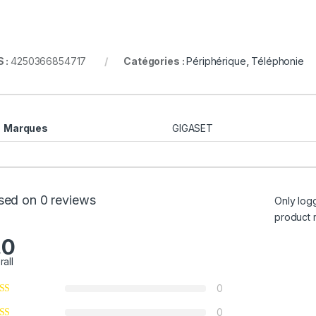
 :
4250366854717
Catégories :
Périphérique
,
Téléphonie
Marques
GIGASET
sed on 0 reviews
Only log
product 
.0
rall
0
0