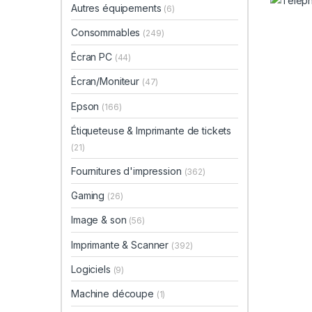
Autres équipements
(6)
Consommables
(249)
Écran PC
(44)
Écran/Moniteur
(47)
Epson
(166)
Étiqueteuse & Imprimante de tickets
(21)
Fournitures d'impression
(362)
Gaming
(26)
Image & son
(56)
Imprimante & Scanner
(392)
Logiciels
(9)
Machine découpe
(1)