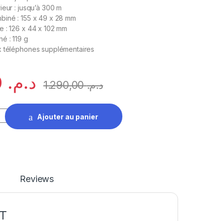
ieur : jusqu’à 300 m
biné : 155 x 49 x 28 mm
e : 126 x 44 x 102 mm
é : 119 g
x téléphones supplémentaires
1.099,00
د.م.
1.290,00
د.م.
 Gigaset AS690A Trio DECT quantity
Ajouter au panier
Reviews
CT