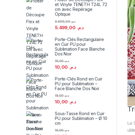
et Vinyle TENETH T24L 72
cm avec Repérage
Optique
6.900,00
د.م.
5.499,00
د.م.
Porte-Clés Rectangulaire
en Cuir PU pour
Sublimation Face Blanche
Dos Noir
19,00
د.م.
10,00
د.م.
Porte-Clés Rond en Cuir
PU pour Sublimation –
Face Blanche Dos Noir
19,00
د.م.
10,00
د.م.
Tr
Sous-Tasse Rond en Cuir
PU pour Sublimation – Ø 10
Le 
cm
util
19,00
د.م.