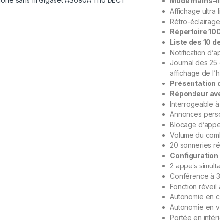
Mode mains-li
Affichage ultra l
Rétro-éclairage
Répertoire 10
Liste des 10 
Notification d’
Journal des 25
affichage de l
Présentation 
Répondeur ave
Interrogeable à
Annonces perso
Blocage d’appe
Volume du comb
20 sonneries ré
Configuration
2 appels simulta
Conférence à 3 (
Fonction réveil
Autonomie en c
Autonomie en ve
Portée en intéri