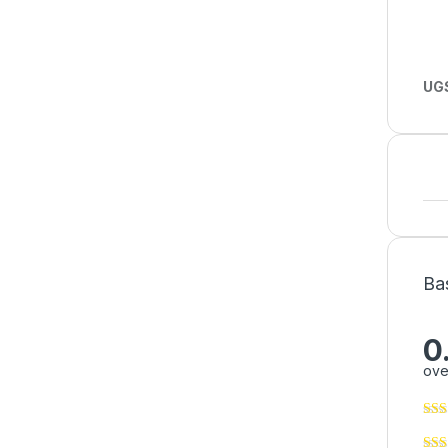
UGS
Ba
0
ove