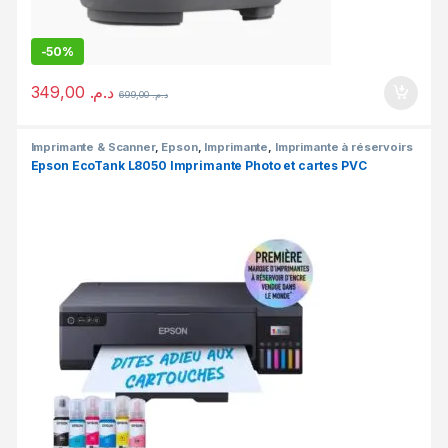
-
50%
349,00
د.م.
699,00
د.م.
Imprimante & Scanner
,
Epson
,
Imprimante
,
Imprimante à réservoirs
rechargeables
,
Meilleures ventes
,
Multifonction Jet d'encre
Epson EcoTank L8050 Imprimante Photo et cartes PVC