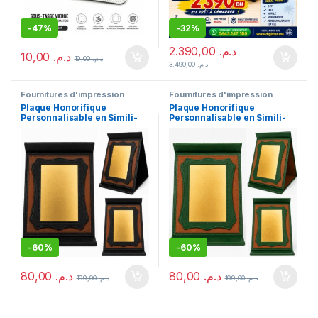
-
47%
-
32%
2.390,00
د.م.
10,00
د.م.
19,00
د.م.
3.490,00
د.م.
Fournitures d'impression
Fournitures d'impression
Plaque Honorifique
Plaque Honorifique
Personnalisable en Simili-
Personnalisable en Simili-
Cuir Noir avec Plaque
Cuir Vert avec Plaque
Métallique Dorée
Métallique Dorée
-
60%
-
60%
80,00
د.م.
80,00
د.م.
199,00
د.م.
199,00
د.م.