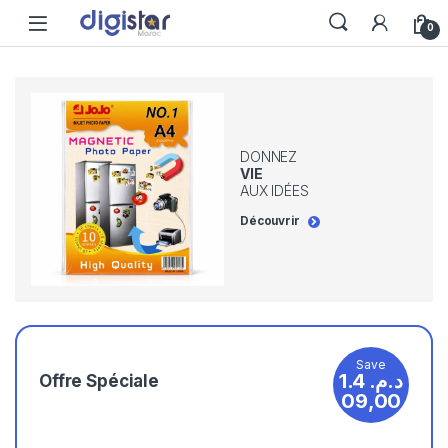
0
Lancez Votre Atelier avec Epson.
DONNEZ
VIE
AUX IDÉES
Découvrir
DÉCOUVRIR
Save
1.4
د.م.
Offre Spéciale
09,00