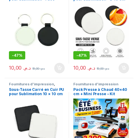
Blanche Dos Noir
-
47%
-
47%
10,00
د.م.
10,00
د.م.
19,00
د.م.
19,00
د.م.
Fournitures d'impression
,
Fournitures d'impression
Sublimation
Sous-Tasse Carré en Cuir PU
Pack Presse à Chaud 40×40
pour Sublimation 10 × 10 cm
cm + Mini Presse – Kit
Complet Impression T-Shirt