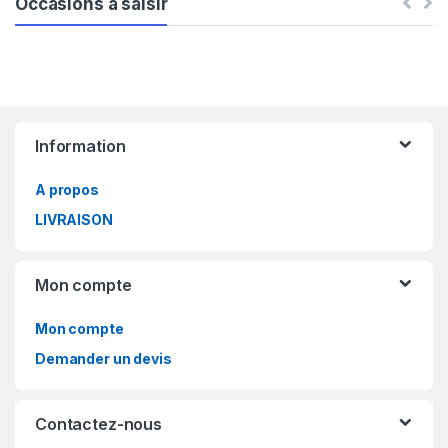
Occasions à saisir
B
Information
r
A propos
a
LIVRAISON
n
d
Mon compte
s
Mon compte
C
Demander un devis
a
Contactez-nous
r