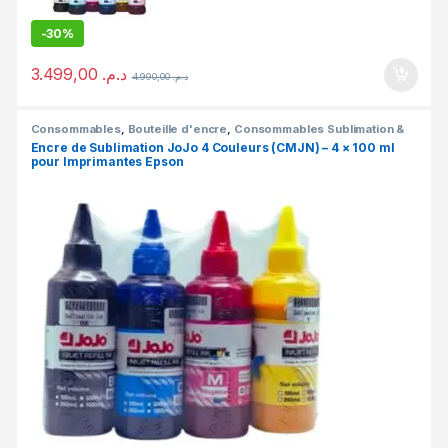
-
30%
3.499,00
د.م.
4.990,00
د.م.
Consommables
,
Bouteille d'encre
,
Consommables Sublimation &
DTF
,
Fournitures d'impression
,
Sublimation
Encre de Sublimation JoJo 4 Couleurs (CMJN) – 4 × 100 ml
pour Imprimantes Epson