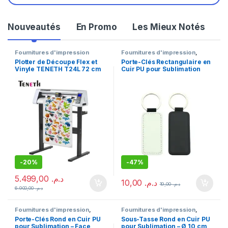
Nouveautés
En Promo
Les Mieux Notés
Fournitures d'impression
Fournitures d'impression
,
Sublimation
Plotter de Découpe Flex et
Porte-Clés Rectangulaire en
Vinyle TENETH T24L 72 cm
Cuir PU pour Sublimation
avec Repérage Optique
Face Blanche Dos Noir
-
20%
-
47%
5.499,00
د.م.
10,00
د.م.
19,00
د.م.
6.900,00
د.م.
Fournitures d'impression
,
Fournitures d'impression
,
Sublimation
Sublimation
Porte-Clés Rond en Cuir PU
Sous-Tasse Rond en Cuir PU
pour Sublimation – Face
pour Sublimation – Ø 10 cm