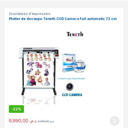
Products Grid
Fournitures d'impression
Plotter de découpe Teneth CCD Camera Full automatic 72 cm
-
22%
6.990,00
د.م.
8.990,00
د.م.