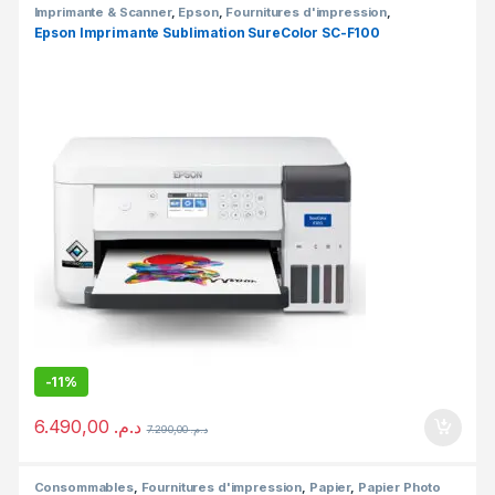
Imprimante & Scanner
,
Epson
,
Fournitures d'impression
,
Imprimante
,
Imprimante à réservoirs rechargeables
,
Sublimation
Epson Imprimante Sublimation SureColor SC-F100
-
11%
6.490,00
د.م.
7.290,00
د.م.
Consommables
,
Fournitures d'impression
,
Papier
,
Papier Photo