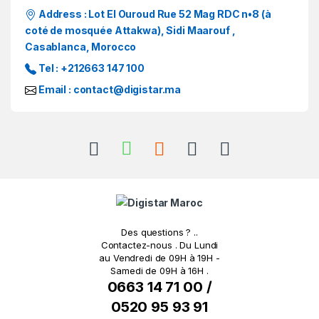
Address
: Lot El Ouroud Rue 52 Mag RDC n•8 (à
o
coté de mosquée Attakwa), Sidi Maarouf ,
Casablanca, Morocco
u
Tel
: +212663 147 100
s
Email
: contact@digistar.ma
e
l
Des questions ? ..
Contactez-nous . Du Lundi
au Vendredi de 09H à 19H -
Samedi de 09H à 16H .
0663 14 71 00 /
0520 95 93 91