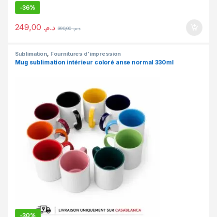
-
36%
249,00
د.م.
390,00
د.م.
Sublimation
,
Fournitures d'impression
Mug sublimation intérieur coloré anse normal 330ml
-
30%