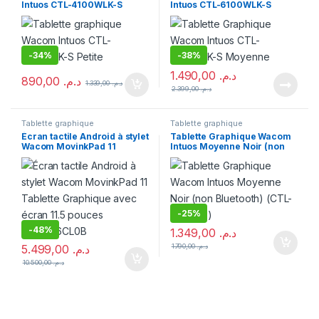
Intuos CTL-4100WLK-S
Intuos CTL-6100WLK-S
Petite
Moyenne
-
34%
-
38%
1.490,00
د.م.
890,00
د.م.
1.339,00
د.م.
2.399,00
د.م.
Tablette graphique
Tablette graphique
Écran tactile Android à stylet
Tablette Graphique Wacom
Wacom MovinkPad 11
Intuos Moyenne Noir (non
Tablette Graphique avec
Bluetooth) (CTL-6100K-B)
écran 11.5 pouces
DTHA116CL0B
-
25%
-
48%
1.349,00
د.م.
5.499,00
د.م.
1.790,00
د.م.
10.500,00
د.م.