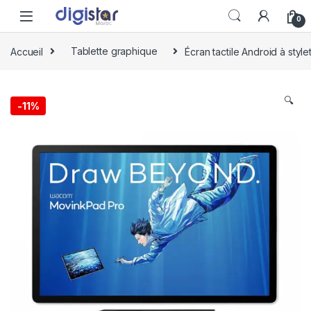
Skip to navigation
Skip to content
0
Accueil
Tablette graphique
Écran tactile Android à st
🔍
-
11%