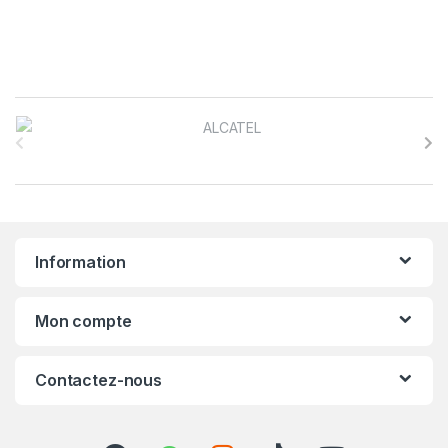
B
r
a
n
Information
d
s
Mon compte
C
Contactez-nous
a
r