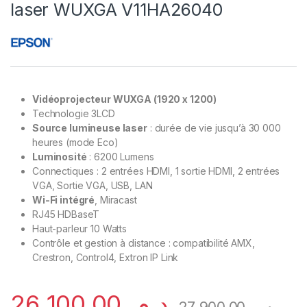
laser WUXGA V11HA26040
Vidéoprojecteur WUXGA (1920 x 1200)
Technologie 3LCD
Source lumineuse laser
: durée de vie jusqu’à 30 000
heures (mode Eco)
Luminosité
: 6200 Lumens
Connectiques : 2 entrées HDMI, 1 sortie HDMI, 2 entrées
VGA, Sortie VGA, USB, LAN
Wi-Fi intégré
, Miracast
RJ45 HDBaseT
Haut-parleur 10 Watts
Contrôle et gestion à distance : compatibilité AMX,
Crestron, Control4, Extron IP Link
26.100,00
د.م.