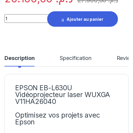
27.900,00
د.م.
EPSON EB-L630U Vidéoprojecteur laser WUXGA V11HA26040 
Ajouter au panier
Description
Specification
Revie
EPSON EB-L630U
Vidéoprojecteur laser WUXGA
V11HA26040
Optimisez vos projets avec
Epson