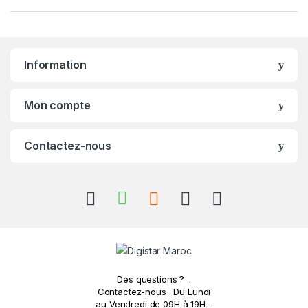
a
n
Information
d
s
Mon compte
C
Contactez-nous
a
r
o
u
s
Des questions ? ..
e
Contactez-nous . Du Lundi
au Vendredi de 09H à 19H -