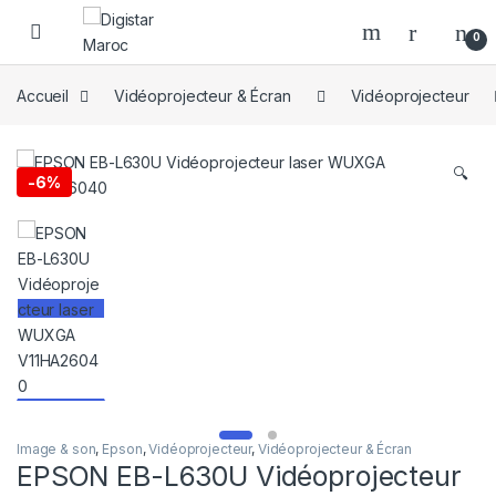
Skip to navigation
Skip to content
0
Accueil
Vidéoprojecteur & Écran
Vidéoprojecteur
🔍
-
6%
Image & son
,
Epson
,
Vidéoprojecteur
,
Vidéoprojecteur & Écran
EPSON EB-L630U Vidéoprojecteur