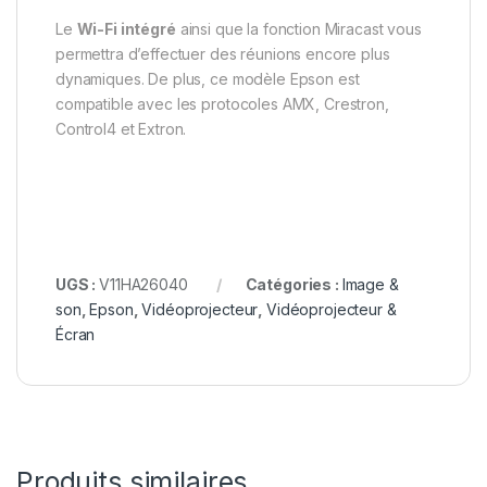
Le
Wi-Fi intégré
ainsi que la fonction Miracast vous
permettra d’effectuer des réunions encore plus
dynamiques. De plus, ce modèle Epson est
compatible avec les protocoles AMX, Crestron,
Control4 et Extron.
UGS :
V11HA26040
Catégories :
Image &
son
,
Epson
,
Vidéoprojecteur
,
Vidéoprojecteur &
Écran
Produits similaires