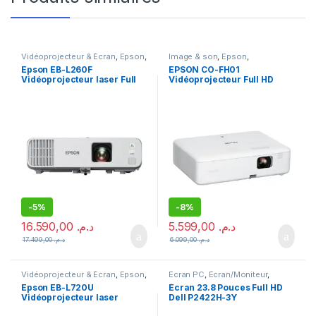
Vidéoprojecteur & Écran
,
Epson
,
Image & son
,
Epson
,
Image & son
,
Vidéoprojecteur
Vidéoprojecteur
,
Epson EB-L260F
EPSON CO-FH01
Vidéoprojecteur & Écran
Vidéoprojecteur laser Full
Vidéoprojecteur Full HD
HD 1080p (V11HA69080)
1080p (V11HA84040)
-
5%
-
8%
16.590,00
د.م.
5.599,00
د.م.
17.499,00
د.م.
6.099,00
د.م.
Vidéoprojecteur & Écran
,
Epson
,
Écran PC
,
Écran/Moniteur
,
Image & son
,
Vidéoprojecteur
Image & son
,
Meilleures ventes
Epson EB-L720U
Écran 23.8 Pouces Full HD
Vidéoprojecteur laser
Dell P2422H-3Y
WUXGA (V11HA44040)