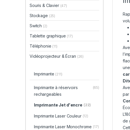
Im
Souris & Clavier
(47)
Rap
Stockage
(25)
vol
Switch
(2)
Tablette graphique
(17)
Téléphonie
(11)
Ave
l’i
Vidéoprojecteur & Écran
(26)
fla
une
Imprimante
car
(211)
Dit
Imprimante à réservoirs
Ave
(65)
rechargeables
par
Con
Imprimante Jet d'encre
(22)
Éco
L18
Imprimante Laser Couleur
(12)
de 
Imprimante Laser Monochrome
(17)
Cet