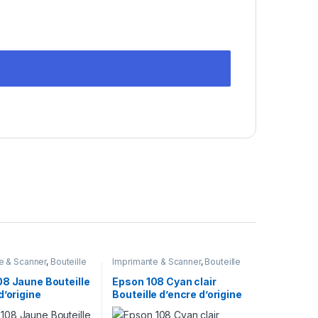
e & Scanner
,
Bouteille
Imprimante & Scanner
,
Bouteille
onsommables
,
Epson
d'encre
,
Consommables
,
Epson
08 Jaune Bouteille
Epson 108 Cyan clair
d’origine
Bouteille d’encre d’origine
9C44A)
(C13T09C54A)