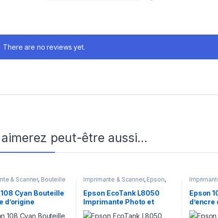
There are no reviews yet.
 aimerez peut-être aussi…
nte & Scanner
,
Bouteille
Imprimante & Scanner
,
Epson
,
Imprimant
,
Consommables
,
Epson
Imprimante
,
Imprimante à
d'encre
,
C
réservoirs rechargeables
,
108 Cyan Bouteille
Epson EcoTank L8050
Epson 1
Meilleures ventes
,
Multifonction
e d’origine
Imprimante Photo et
d’encre 
Jet d'encre
09C24A)
cartes PVC
(C13T0