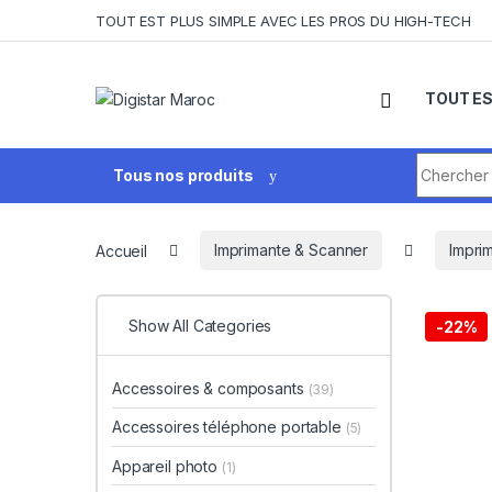
Skip to navigation
Skip to content
TOUT EST PLUS SIMPLE AVEC LES PROS DU HIGH-TECH
TOUT ES
Search fo
Tous nos produits
Accueil
Imprimante & Scanner
Impri
Show All Categories
-
22%
Accessoires & composants
(39)
Accessoires téléphone portable
(5)
Appareil photo
(1)