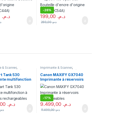
-
26%
199,00
د.م.
199,00
د.م.
د.
269,00
د.م.
e & Scanner
,
Imprimante & Scanner
,
e
,
Imprimante à
Imprimante
,
Imprimante à
s rechargeables
,
réservoirs rechargeables
,
t Tank 530
Canon MAXIFY GX7040
ion Jet d'encre
Multifonction Jet d'encre
nte multifonction
Imprimante à réservoirs
oirs
rechargeables
eables
-
17%
2.699,00
د.م.
9.499,00
د.م.
د.م.
11.499,00
د.م.