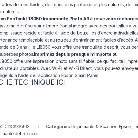
radés de tons fluides, des noirs plus profonds et plus naturels, des i
r naturels.
on EcoTank L18050 Imprimante Photo A3 à réservoirs recharge
système de réservoir d’encre frontal intégré avec des bouteilles à ve
emplissage rapide et facile à l’aide de bouteilles d’encre individuelle
ntenance remplaçable et au rouleau d’entraînement faciles d’accès.
antie de 3 ans , le L18050 vous offre une tranquillité d’esprit, vous p
superbes photos.
Imprimez depuis presque n’importe où
18050 offre une impression photo sans fil fiable, ce qui facilite l’impr
rdinateurs portables. Avec Wi-Fi et Wi-Fi Direct, vous pouvez envoyer
lligents à l’aide de l’application Epson Smart Panel .
CHE TECHNIQUE ICI
 :
C11CK38403
Catégories :
Imprimante & Scanner
,
Epson
,
Im
rimante Jet d'encre