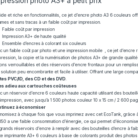
pression photo A3+ à petit prix
ide et riche en fonctionnalités, ce jet d’encre photo A3 6 couleurs of
umes et sans tracas à un faible coût par impression.
Faible coût par impression
Impression A3+ de haute qualité
Ensemble d’encres à colorant six couleurs
c un faible coût par photo et une impression mobile , ce jet d’encre r
mpression, la copie et la numérisation de photos A3+ de grande qualit
cons verrouillables et des réservoirs d’encre frontaux pour un remplis
 solution peu encombrante et facile à utiliser. Offrant une large compa
tes PVC/ID, des CD et des DVD
.
es adieu aux cartouches coûteuses
c un réservoir d’encre 6 couleurs haute capacité utilisant des bouteill
 impression, avec jusqu’à 1 500 photos couleur 10 x 15 cm / 2 600 pag
tinuez à économiser
nomisez à chaque fois que vous imprimez avec cet EcoTank, grâce à
050 a une faible consommation d’énergie, ce qui permet d’économiser 
grands réservoirs d’encre à remplir avec des bouteilles d’encre à faib
te imprimante A3+ 6 couleurs à base de colorants produit des photos 