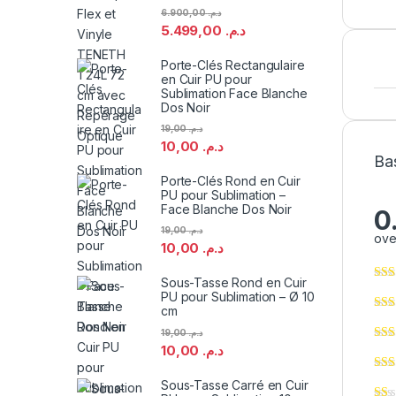
6.900,00
د.م.
5.499,00
د.م.
Porte-Clés Rectangulaire
en Cuir PU pour
Sublimation Face Blanche
Dos Noir
19,00
د.م.
10,00
د.م.
Ba
Porte-Clés Rond en Cuir
PU pour Sublimation –
Face Blanche Dos Noir
0
19,00
د.م.
ove
10,00
د.م.
Sous-Tasse Rond en Cuir
PU pour Sublimation – Ø 10
cm
19,00
د.م.
10,00
د.م.
Sous-Tasse Carré en Cuir