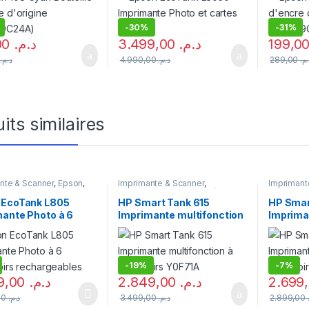
-
30%
-
31%
199,00
د.م.
3.499,00
د.م.
0
د.م.
4.990,00
د.م.
289,00
.م
its similaires
nte & Scanner
,
Epson
,
Imprimante & Scanner
,
Imprimant
nte
,
Imprimante à
Imprimante
,
Imprimante à
Imprimant
irs rechargeables
,
réservoirs rechargeables
,
réservoir
 EcoTank L805
HP Smart Tank 615
HP Smar
nte Jet d'encre
,
Multifonction Jet d'encre
Multifonct
ante Photo à 6
Imprimante multifonction
Imprima
res ventes
oirs rechargeables
à réservoirs Y0F71A
à réserv
recharg
-
19%
-
7%
3.299,00
د.م.
2.849,00
د.م.
3.699,00
د.م.
3.499,00
د.م.
2.899,00