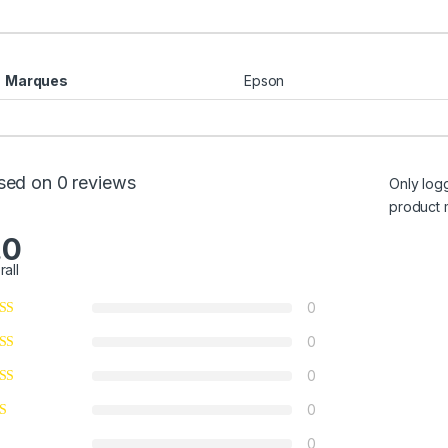
Marques
Epson
sed on 0 reviews
Only log
product 
.0
rall
0
0
0
0
0