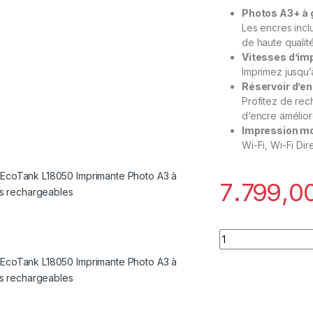
Photos A3+ à g
Les encres incl
de haute qualit
Vitesses d’im
Imprimez jusqu’
Réservoir d’enc
Profitez de rec
d’encre amélio
Impression mo
Wi-Fi, Wi-Fi Di
Epson EcoTank L18