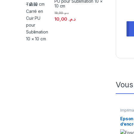
PU pour Sublimation 10 ×
10 cm
19,00
د.م.
10,00
د.م.
Vous
Imprima
d'encre
Epson 
d’encr
(C13T