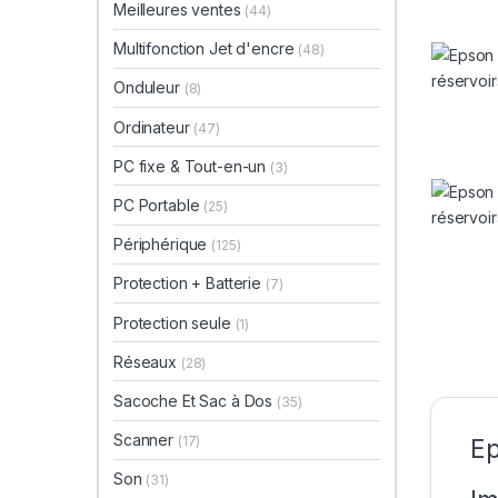
Meilleures ventes
(44)
Multifonction Jet d'encre
(48)
Onduleur
(8)
Ordinateur
(47)
PC fixe & Tout-en-un
(3)
PC Portable
(25)
Périphérique
(125)
Protection + Batterie
(7)
Protection seule
(1)
Réseaux
(28)
Sacoche Et Sac à Dos
(35)
Scanner
(17)
Ep
Son
(31)