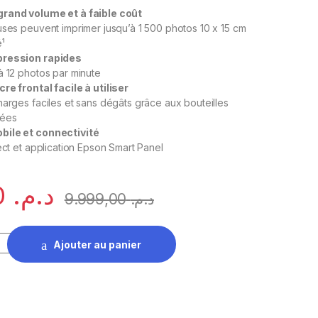
rand volume et à faible coût
uses peuvent imprimer jusqu’à 1 500 photos 10 x 15 cm
é¹
pression rapides
à 12 photos par minute
re frontal facile à utiliser
harges faciles et sans dégâts grâce aux bouteilles
rées
bile et connectivité
rect et application Epson Smart Panel
7.799,00
د.م.
9.999,00
د.م.
050 Imprimante Photo A3 à réservoirs rechargeables quantity
Ajouter au panier