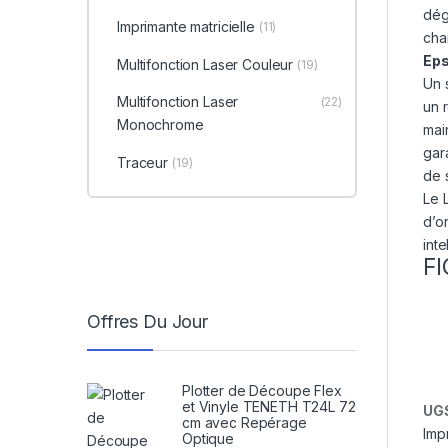
dég
Imprimante matricielle
(11)
chai
Eps
Multifonction Laser Couleur
(19)
Un 
Multifonction Laser
(22)
un r
Monochrome
mai
gar
Traceur
(19)
de 
Le L
d’o
inte
FI
Offres Du Jour
Plotter de Découpe Flex
et Vinyle TENETH T24L 72
UGS
cm avec Repérage
Imp
Optique