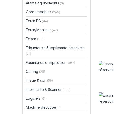
Autres équipements
(6)
Consommables
(249)
Écran PC
(44)
Écran/Moniteur
(47)
Epson
(166)
Étiqueteuse & Imprimante de tickets
(21)
Fournitures d'impression
(362)
Gaming
(26)
Image & son
(56)
Imprimante & Scanner
(392)
Logiciels
(9)
Machine découpe
(1)